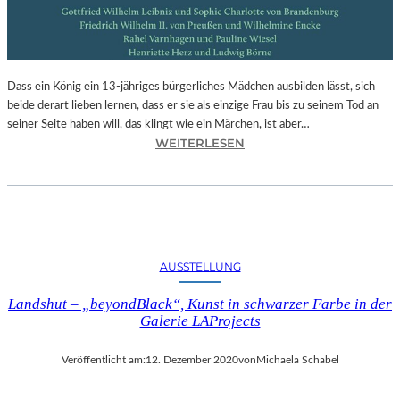
S
O
P
E
Dass ein König ein 13-jähriges bürgerliches Mädchen ausbilden lässt, sich
R
beide derart lieben lernen, dass er sie als einzige Frau bis zu seinem Tod an
„
seiner Seite haben will, das klingt wie ein Märchen, ist aber…
C
:
WEITERLESEN
A
A
S
N
S
D
A
R
N
E
D
A
R
AUSSTELLUNG
S
A
H
“
Landshut – „beyondBlack“, Kunst in schwarzer Farbe in der
O
I
Galerie LAProjects
F
N
F
D
Veröffentlicht am:
12. Dezember 2020
von
Michaela Schabel
M
E
A
R