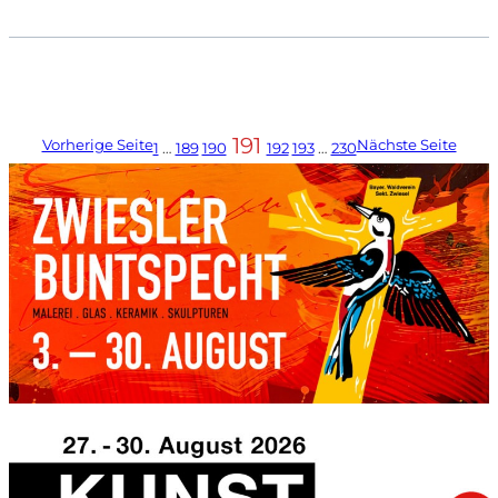
191
Vorherige Seite
Nächste Seite
1
…
189
190
192
193
…
230