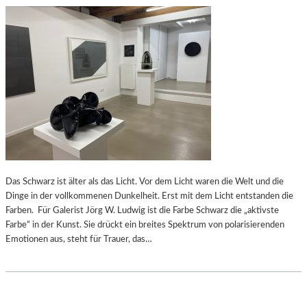
N
S
N
T
„
A
U
A
N
T
M
S
Ö
O
G
P
L
E
I
R
C
–
H
E
E
Das Schwarz ist älter als das Licht. Vor dem Licht waren die Welt und die
I
B
Dinge in der vollkommenen Dunkelheit. Erst mit dem Licht entstanden die
N
E
Farben. Für Galerist Jörg W. Ludwig ist die Farbe Schwarz die „aktivste
E
G
Farbe“ in der Kunst. Sie drückt ein breites Spektrum von polarisierenden
O
E
Emotionen aus, steht für Trauer, das…
P
G
E
N
R
U
Ü
N
B
G