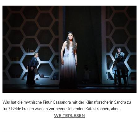
Was hat die mythische Figur Cassandra mit der Klimaforscherin Sandra zu
tun? Beide Frauen warnen vor bevorstehenden Katastrophen, aber…
:
WEITERLESEN
B
E
R