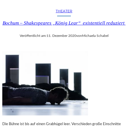
E
E
R
THEATER
N
D
“
I
Bochum – Shakespeares „König Lear“ existentiell reduziert
E
K
Veröffentlicht am:
11. Dezember 2020
von
Michaela Schabel
U
N
S
T
D
E
S
Z
U
H
Ö
R
E
N
S
Die Bühne ist bis auf einen Grabhügel leer. Verschieden große Einschnitte