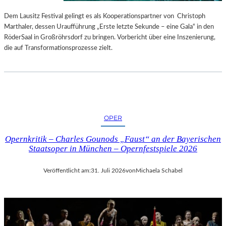
S
E
T
S
Dem Lausitz Festival gelingt es als Kooperationspartner von Christoph
E
P
Marthaler, dessen Uraufführung „Erste letzte Sekunde – eine Gala“ in den
L
R
RöderSaal in Großröhrsdorf zu bringen. Vorbericht über eine Inszenierung,
L
O
die auf Transformationsprozesse zielt.
U
G
N
R
G
A
S
M
B
M
E
I
OPER
R
M
I
W
Opernkritik – Charles Gounods „Faust“ an der Bayerischen
C
U
Staatsoper in München – Opernfestspiele 2026
H
N
T
D
Veröffentlicht am:
31. Juli 2026
von
Michaela Schabel
E
R
L
A
N