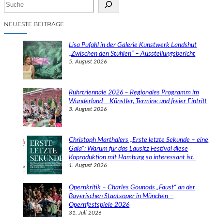
S
u
c
NEUESTE BEITRÄGE
h
e
Lisa Pufahl in der Galerie Kunstwerk Landshut
n
„Zwischen den Stühlen“ – Ausstellungsbericht
5. August 2026
Ruhrtriennale 2026 – Regionales Programm im
Wunderland – Künstler, Termine und freier Eintritt
3. August 2026
Christoph Marthalers „Erste letzte Sekunde – eine
Gala“: Warum für das Lausitz Festival diese
Koproduktion mit Hamburg so interessant ist.
1. August 2026
Opernkritik – Charles Gounods „Faust“ an der
Bayerischen Staatsoper in München –
Opernfestspiele 2026
31. Juli 2026