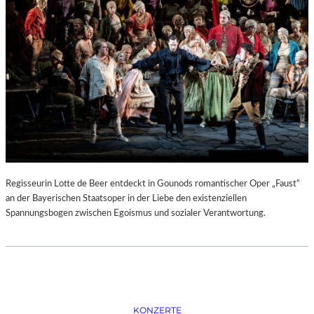
D
–
K
Ü
N
S
T
L
E
R
,
T
E
Regisseurin Lotte de Beer entdeckt in Gounods romantischer Oper „Faust“
R
an der Bayerischen Staatsoper in der Liebe den existenziellen
M
Spannungsbogen zwischen Egoismus und sozialer Verantwortung.
I
N
E
U
N
D
F
KONZERTE