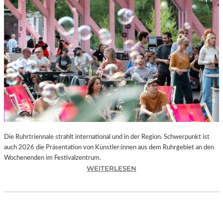
I
E
K
U
N
S
T
W
E
R
K
L
A
N
Die Ruhrtriennale strahlt international und in der Region. Schwerpunkt ist
D
auch 2026 die Präsentation von Künstler:innen aus dem Ruhrgebiet an den
S
Wochenenden im Festivalzentrum.
H
:
WEITERLESEN
U
R
T
U
„
H
Z
R
W
T