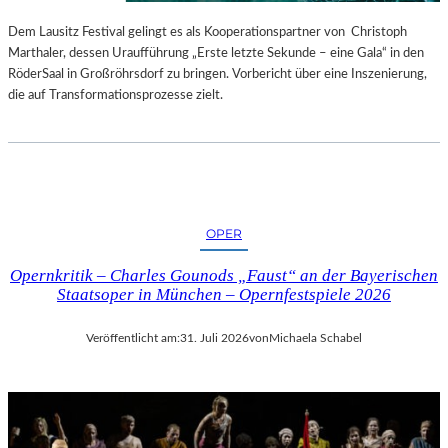
S
E
T
S
Dem Lausitz Festival gelingt es als Kooperationspartner von Christoph
E
P
Marthaler, dessen Uraufführung „Erste letzte Sekunde – eine Gala“ in den
L
R
RöderSaal in Großröhrsdorf zu bringen. Vorbericht über eine Inszenierung,
L
O
die auf Transformationsprozesse zielt.
U
G
N
R
G
A
S
M
B
M
E
I
OPER
R
M
I
W
Opernkritik – Charles Gounods „Faust“ an der Bayerischen
C
U
Staatsoper in München – Opernfestspiele 2026
H
N
T
D
Veröffentlicht am:
31. Juli 2026
von
Michaela Schabel
E
R
L
A
N