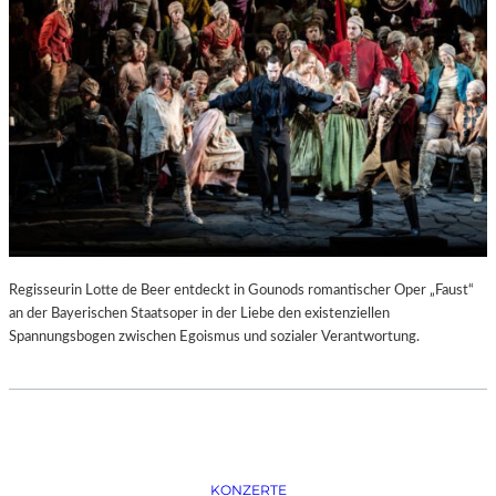
D
–
K
Ü
N
S
T
L
E
R
,
T
E
Regisseurin Lotte de Beer entdeckt in Gounods romantischer Oper „Faust“
R
an der Bayerischen Staatsoper in der Liebe den existenziellen
M
Spannungsbogen zwischen Egoismus und sozialer Verantwortung.
I
N
E
U
N
D
F
KONZERTE