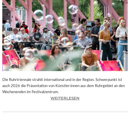
I
E
K
U
N
S
T
W
E
R
K
L
A
N
Die Ruhrtriennale strahlt international und in der Region. Schwerpunkt ist
D
auch 2026 die Präsentation von Künstler:innen aus dem Ruhrgebiet an den
S
Wochenenden im Festivalzentrum.
H
:
WEITERLESEN
U
R
T
U
„
H
Z
R
W
T