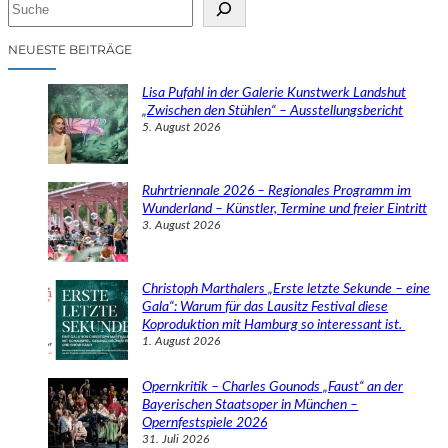
S
u
c
NEUESTE BEITRÄGE
h
e
Lisa Pufahl in der Galerie Kunstwerk Landshut
n
„Zwischen den Stühlen“ – Ausstellungsbericht
5. August 2026
Ruhrtriennale 2026 – Regionales Programm im
Wunderland – Künstler, Termine und freier Eintritt
3. August 2026
Christoph Marthalers „Erste letzte Sekunde – eine
Gala“: Warum für das Lausitz Festival diese
Koproduktion mit Hamburg so interessant ist.
1. August 2026
Opernkritik – Charles Gounods „Faust“ an der
Bayerischen Staatsoper in München –
Opernfestspiele 2026
31. Juli 2026