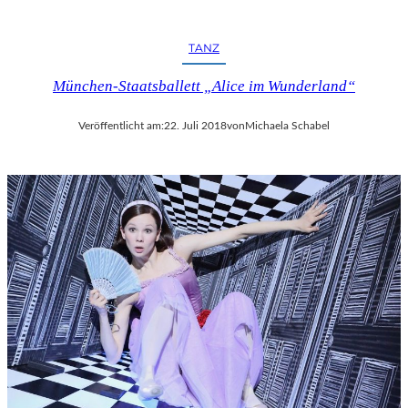
R
F
E
TANZ
S
T
München-Staatsballett „Alice im Wunderland“
S
P
Veröffentlicht am:
22. Juli 2018
von
Michaela Schabel
I
E
L
E