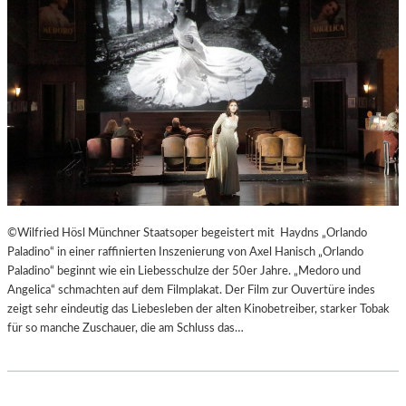
T
E
R
T
R
E
F
F
E
N
“
D
©Wilfried Hösl Münchner Staatsoper begeistert mit Haydns „Orlando
E
Paladino“ in einer raffinierten Inszenierung von Axel Hanisch „Orlando
R
Paladino“ beginnt wie ein Liebesschulze der 50er Jahre. „Medoro und
B
Angelica“ schmachten auf dem Filmplakat. Der Film zur Ouvertüre indes
E
zeigt sehr eindeutig das Liebesleben der alten Kinobetreiber, starker Tobak
R
für so manche Zuschauer, die am Schluss das…
L
I
N
E