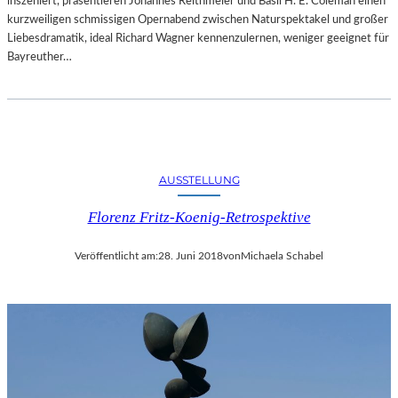
inszeniert, präsentieren Johannes Reithmeier und Basil H. E. Coleman einen
kurzweiligen schmissigen Opernabend zwischen Naturspektakel und großer
Liebesdramatik, ideal Richard Wagner kennenzulernen, weniger geeignet für
Bayreuther…
AUSSTELLUNG
Florenz Fritz-Koenig-Retrospektive
Veröffentlicht am:
28. Juni 2018
von
Michaela Schabel