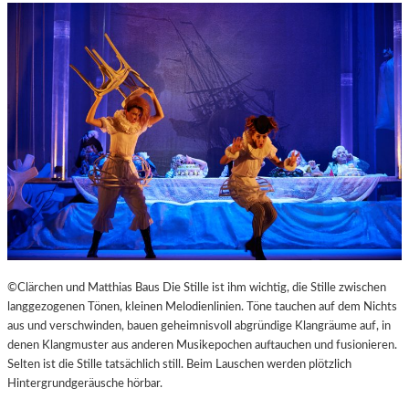
©Clärchen und Matthias Baus Die Stille ist ihm wichtig, die Stille zwischen
langgezogenen Tönen, kleinen Melodienlinien. Töne tauchen auf dem Nichts
aus und verschwinden, bauen geheimnisvoll abgründige Klangräume auf, in
denen Klangmuster aus anderen Musikepochen auftauchen und fusionieren.
Selten ist die Stille tatsächlich still. Beim Lauschen werden plötzlich
Hintergrundgeräusche hörbar.