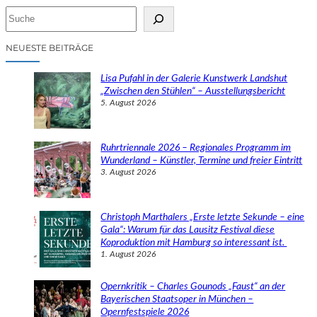
S
u
c
NEUESTE BEITRÄGE
h
e
Lisa Pufahl in der Galerie Kunstwerk Landshut
n
„Zwischen den Stühlen“ – Ausstellungsbericht
5. August 2026
Ruhrtriennale 2026 – Regionales Programm im
Wunderland – Künstler, Termine und freier Eintritt
3. August 2026
Christoph Marthalers „Erste letzte Sekunde – eine
Gala“: Warum für das Lausitz Festival diese
Koproduktion mit Hamburg so interessant ist.
1. August 2026
Opernkritik – Charles Gounods „Faust“ an der
Bayerischen Staatsoper in München –
Opernfestspiele 2026