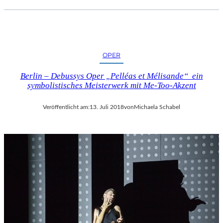
OPER
Berlin – Debussys Oper „Pelléas et Mélisande“ ein
symbolistisches Meisterwerk mit Me-Too-Akzent
Veröffentlicht am:
13. Juli 2018
von
Michaela Schabel