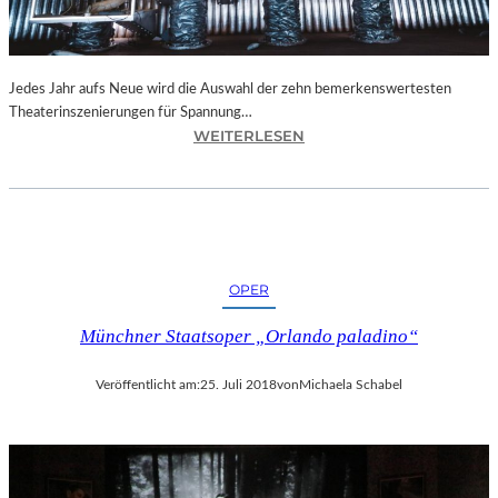
N
I
C
H
Jedes Jahr aufs Neue wird die Auswahl der zehn bemerkenswertesten
T
Theaterinszenierungen für Spannung…
W
:
WEITERLESEN
E
B
R
E
D
R
E
L
N
I
“
N
OPER
–
„
Münchner Staatsoper „Orlando paladino“
6
2
Veröffentlicht am:
25. Juli 2018
von
Michaela Schabel
.
T
H
E
A