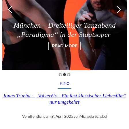
München – Dreiteiliger Tanzabend
„Paradigma“ in der Staatsoper
READ MORE
KINO
Jonas Trueba – „Volveréis – Ein fast klassischer Liebesfilm“
nur umgekehrt
Veröffentlicht am:
9. April 2025
von
Michaela Schabel