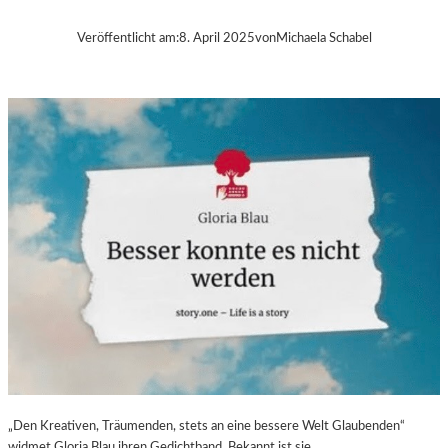
B
A
Veröffentlicht am:
8. April 2025
von
Michaela Schabel
–
„
V
O
L
V
E
R
É
I
S
–
E
I
N
F
A
S
„Den Kreativen, Träumenden, stets an eine bessere Welt Glaubenden“
T
widmet Gloria Blau ihren Gedichtband. Bekannt ist sie…