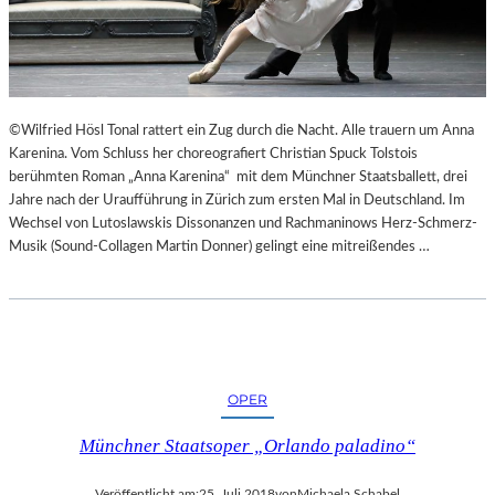
“
N
N
T
U
E
R
E
U
S
M
N
©Wilfried Hösl Tonal rattert ein Zug durch die Nacht. Alle trauern um Anna
G
I
Karenina. Vom Schluss her choreografiert Christian Spuck Tolstois
E
C
berühmten Roman „Anna Karenina“ mit dem Münchner Staatsballett, drei
K
H
Jahre nach der Uraufführung in Zürich zum ersten Mal in Deutschland. Im
E
T
Wechsel von Lutoslawskis Dissonanzen und Rachmaninows Herz-Schmerz-
H
W
Musik (Sound-Collagen Martin Donner) gelingt eine mitreißendes …
R
E
T
R
D
E
N
“
OPER
Münchner Staatsoper „Orlando paladino“
Veröffentlicht am:
25. Juli 2018
von
Michaela Schabel