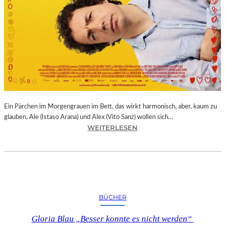
Ein Pärchen im Morgengrauen im Bett, das wirkt harmonisch, aber, kaum zu
glauben, Ale (Istaso Arana) und Alex (Vito Sanz) wollen sich…
:
WEITERLESEN
J
O
N
A
S
T
BÜCHER
R
U
Gloria Blau „Besser konnte es nicht werden“
E