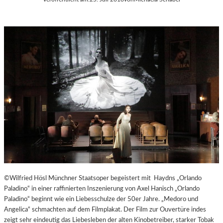
©Wilfried Hösl Münchner Staatsoper begeistert mit Haydns „Orlando
Paladino“ in einer raffinierten Inszenierung von Axel Hanisch „Orlando
Paladino“ beginnt wie ein Liebesschulze der 50er Jahre. „Medoro und
Angelica“ schmachten auf dem Filmplakat. Der Film zur Ouvertüre indes
zeigt sehr eindeutig das Liebesleben der alten Kinobetreiber, starker Tobak