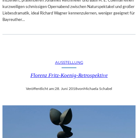
inszeniert, präsentieren Johannes Reithmeier und Basil H. E. Coleman einen
kurzweiligen schmissigen Opernabend zwischen Naturspektakel und großer
Liebesdramatik, ideal Richard Wagner kennenzulernen, weniger geeignet für
Bayreuther…
AUSSTELLUNG
Florenz Fritz-Koenig-Retrospektive
Veröffentlicht am:
28. Juni 2018
von
Michaela Schabel