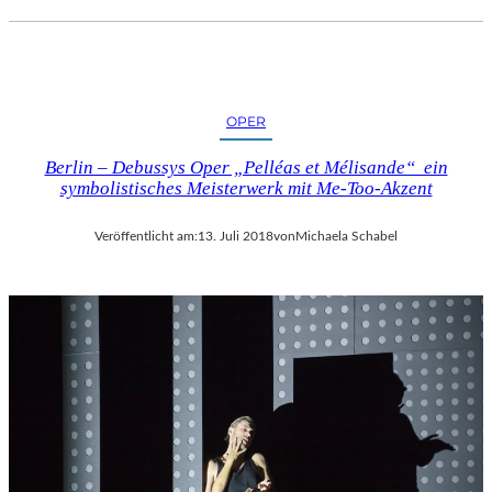
OPER
Berlin – Debussys Oper „Pelléas et Mélisande“ ein
symbolistisches Meisterwerk mit Me-Too-Akzent
Veröffentlicht am:
13. Juli 2018
von
Michaela Schabel