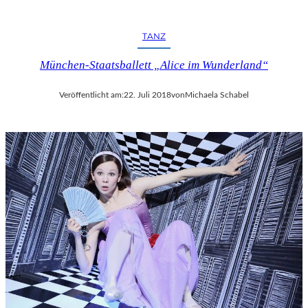
R
F
E
TANZ
S
T
München-Staatsballett „Alice im Wunderland“
S
P
Veröffentlicht am:
22. Juli 2018
von
Michaela Schabel
I
E
L
E