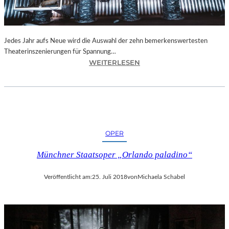
N
I
C
H
Jedes Jahr aufs Neue wird die Auswahl der zehn bemerkenswertesten
T
Theaterinszenierungen für Spannung…
W
:
WEITERLESEN
E
B
R
E
D
R
E
L
N
I
“
N
OPER
–
„
Münchner Staatsoper „Orlando paladino“
6
2
Veröffentlicht am:
25. Juli 2018
von
Michaela Schabel
.
T
H
E
A