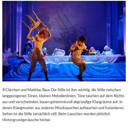
©Clärchen und Matthias Baus Die Stille ist ihm wichtig, die Stille zwischen
langgezogenen Tönen, kleinen Melodienlinien. Töne tauchen auf dem Nichts
aus und verschwinden, bauen geheimnisvoll abgründige Klangräume auf, in
denen Klangmuster aus anderen Musikepochen auftauchen und fusionieren.
Selten ist die Stille tatsächlich still. Beim Lauschen werden plötzlich
Hintergrundgeräusche hörbar.