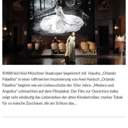
T
E
R
T
R
E
F
F
E
N
“
D
©Wilfried Hösl Münchner Staatsoper begeistert mit Haydns „Orlando
E
Paladino“ in einer raffinierten Inszenierung von Axel Hanisch „Orlando
R
Paladino“ beginnt wie ein Liebesschulze der 50er Jahre. „Medoro und
B
Angelica“ schmachten auf dem Filmplakat. Der Film zur Ouvertüre indes
E
zeigt sehr eindeutig das Liebesleben der alten Kinobetreiber, starker Tobak
R
für so manche Zuschauer, die am Schluss das…
L
I
N
E