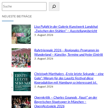
S
u
c
NEUESTE BEITRÄGE
h
e
Lisa Pufahl in der Galerie Kunstwerk Landshut
n
„Zwischen den Stühlen“ – Ausstellungsbericht
5. August 2026
Ruhrtriennale 2026 – Regionales Programm im
Wunderland – Künstler, Termine und freier Eintritt
3. August 2026
Christoph Marthalers „Erste letzte Sekunde – eine
Gala“: Warum für das Lausitz Festival diese
Koproduktion mit Hamburg so interessant ist.
1. August 2026
Opernkritik – Charles Gounods „Faust“ an der
Bayerischen Staatsoper in München –
Opernfestspiele 2026