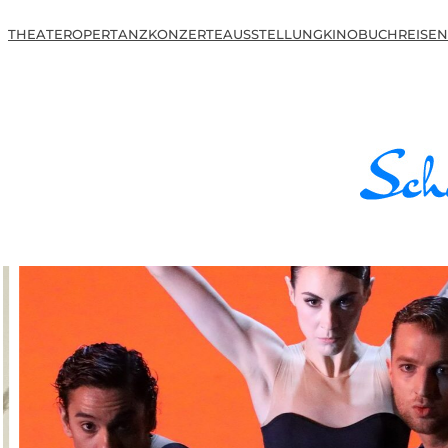
THEATER
OPER
TANZ
KONZERTE
AUSSTELLUNG
KINO
BUCH
REISEN