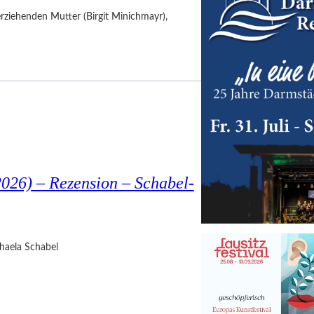
nerziehenden Mutter (Birgit Minichmayr),
026) – Rezension – Schabel-
haela Schabel