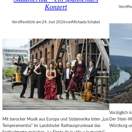
E
Konzert
Veröffe
R
„
Veröffentlicht am:
24. Juni 2026
von
Michaela Schabel
A
L
L
E
R
R
E
C
H
T
E
B
E
R
Vorzüglich i
A
Mit barocker Musik aus Europa und Südamerika loten „Los
Der Stein-We
U
Temperamentos“ im Landshuter Rathausprunksaal das
Würzburg un
B