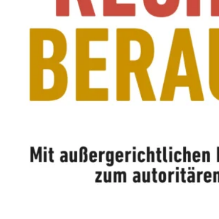
M
E
N
T
E
L
L
E
R
F
I
L
M
M
I
T
B
I
R
G
I