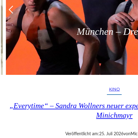
München – Dreit
KINO
„Everytime“ – Sandra Wollners neuer exper
Minichmayr
Veröffentlicht am:
25. Juli 2026
von
Mic