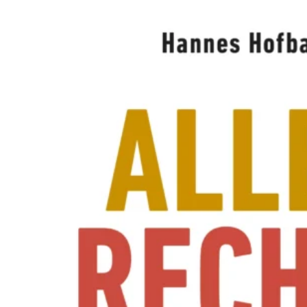
A
W
O
L
L
N
E
R
S
N
E
U
E
R
E
X
P
E
R
I