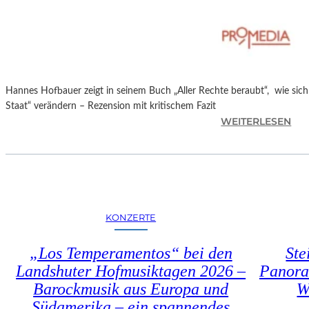
T
M
I
N
I
C
Hannes Hofbauer zeigt in seinem Buch „Aller Rechte beraubt“, wie sic
H
Staat“ verändern – Rezension mit kritischem Fazit
M
:
WEITERLESEN
A
H
Y
A
R
N
N
E
S
KONZERTE
H
O
„Los Temperamentos“ bei den
Ste
F
Landshuter Hofmusiktagen 2026 –
Panora
B
Barockmusik aus Europa und
W
A
U
Südamerika – ein spannendes