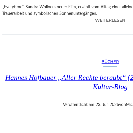
„Everytime“, Sandra Wollners neuer Film, erzählt vom Alltag einer allei
Trauerarbeit und symbolischen Sonnenuntergängen.
:
WEITERLESEN
„
E
V
E
R
Y
BÜCHER
T
I
Hannes Hofbauer „Aller Rechte beraubt“ (2
M
E
Kultur-Blog
“
–
S
Veröffentlicht am:
23. Juli 2026
von
Mic
A
N
D
R