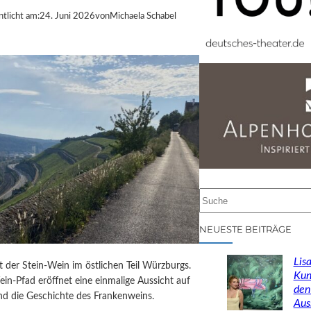
ntlicht am:
24. Juni 2026
von
Michaela Schabel
S
u
c
NEUESTE BEITRÄGE
h
e
Lisa
st der Stein-Wein im östlichen Teil Würzburgs.
n
Kun
in-Pfad eröffnet eine einmalige Aussicht auf
den
d die Geschichte des Frankenweins.
Aus