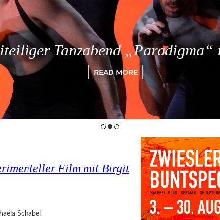
eiliger Tanzabend „Paradigma“ in
READ MORE
imenteller Film mit Birgit
haela Schabel