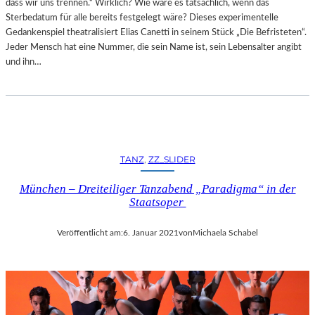
dass wir uns trennen.“ Wirklich? Wie wäre es tatsächlich, wenn das
Sterbedatum für alle bereits festgelegt wäre? Dieses experimentelle
Gedankenspiel theatralisiert Elias Canetti in seinem Stück „Die Befristeten“.
Jeder Mensch hat eine Nummer, die sein Name ist, sein Lebensalter angibt
und ihn…
TANZ
, 
ZZ_SLIDER
München – Dreiteiliger Tanzabend „Paradigma“ in der
Staatsoper
Veröffentlicht am:
6. Januar 2021
von
Michaela Schabel