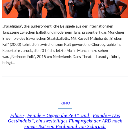
„Paradigma“, drei außerordentliche Beispiele aus der internationalen
Tanzszene zwischen Ballett und modernem Tanz, präsentiert das Münchner
Ensemble des Bayerischen Staatsballetts. Mit Russell Maliphants „Broken
Fall“ (2003) kehrt die inzwischen zum Kult gewordene Choreographie ins
Repertoire zurück, die 2012 das letzte Mal in München zu sehen
war. „Bedroom Folk“, 2015 am Nederlands Dans Theater I uraufgeführt,
bringt…
KINO
Filme -„Feinde – Gegen die Zeit“ und „Feinde – Das
Geständnis“, ein zweiteiliges Filmprojekt der ARD nach
einem Text von Ferdinand von Schirach