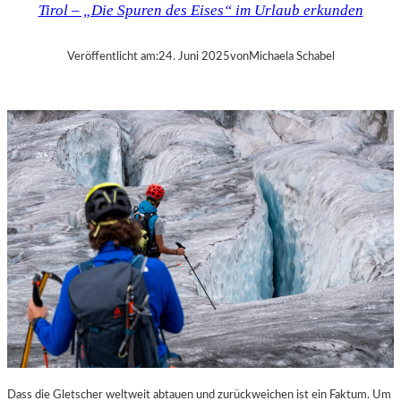
Tirol – „Die Spuren des Eises“ im Urlaub erkunden
„
G
A
Veröffentlicht am:
24. Juni 2025
von
Michaela Schabel
L
L
E
R
Y
W
E
E
K
E
N
D
“
K
O
O
P
E
Dass die Gletscher weltweit abtauen und zurückweichen ist ein Faktum. Um