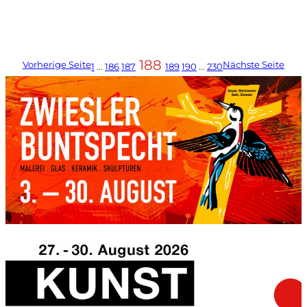
188
Vorherige Seite
Nächste Seite
1
…
186
187
189
190
…
230