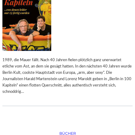
N
E
S
I
T
S
A
E
A
S
T
“
S
I
O
M
P
U
E
R
1989, die Mauer fällt. Nach 40 Jahren fielen plötzlich ganz unerwartet
R
L
etliche vom Ast, an dem sie gesägt hatten. In den nächsten 40 Jahren wurde
A
Berlin Kult, coolste Hauptstadt von Europa, „arm, aber sexy“. Die
U
Journalisten Harald Martenstein und Lorenz Maroldt geben in „Berlin in 100
B
Kapiteln“ einen flotten Querschnitt, alles authentisch versteht sich,
E
schnoddrig…
R
K
U
N
D
E
BÜCHER
N