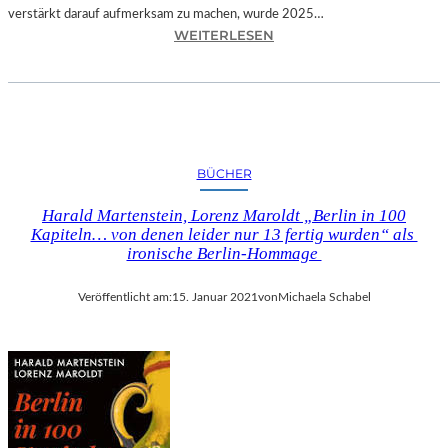
R
verstärkt darauf aufmerksam zu machen, wurde 2025…
I
:
WEITERLESEN
E
T
R
I
T
R
M
O
I
L
T
–
BÜCHER
D
„
E
D
Harald Martenstein, Lorenz Maroldt „Berlin in 100
R
I
Kapiteln… von denen leider nur 13 fertig wurden“ als
B
E
ironische Berlin-Hommage
A
S
Y
P
Veröffentlicht am:
15. Januar 2021
von
Michaela Schabel
E
U
R
R
I
E
S
N
C
D
H
E
E
S