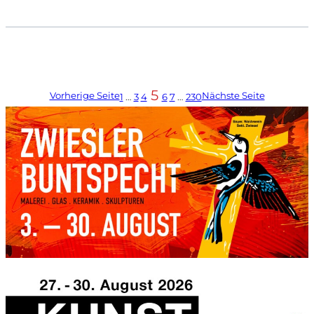
5
Vorherige Seite
Nächste Seite
1
…
3
4
6
7
…
230