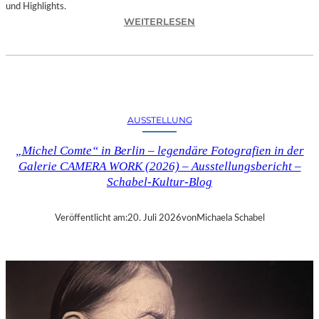
und Highlights.
:
WEITERLESEN
A
U
S
S
T
E
AUSSTELLUNG
L
L
„Michel Comte“ in Berlin – legendäre Fotografien in der
U
Galerie CAMERA WORK (2026) – Ausstellungsbericht –
N
Schabel-Kultur-Blog
G
„
S
Veröffentlicht am:
20. Juli 2026
von
Michaela Schabel
Y
M
P
H
O
N