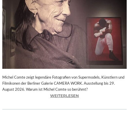
I
E
D
E
R
F
A
R
B
E
N
.
P
Michel Comte zeigt legendäre Fotografien von Supermodels, Künstlern und
A
Filmikonen der Berliner Galerie CAMERA WORK. Ausstellung bis 29.
U
August 2026. Warum ist Michel Comte so berühmt?
L
:
WEITERLESEN
S
„
I
M
G
I
N
C
A
H
C