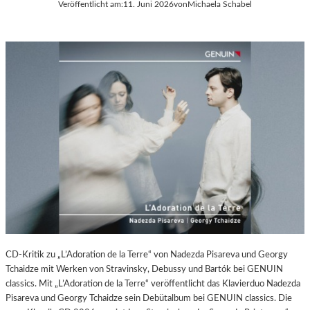
P
Veröffentlicht am:
11. Juni 2026
von
Michaela Schabel
A
O
L
T
E
S
R
D
I
A
E
M
C
A
–
M
A
E
U
R
S
A
S
W
T
O
E
R
L
K
L
(
U
CD-Kritik zu „L’Adoration de la Terre“ von Nadezda Pisareva und Georgy
2
N
Tchaidze mit Werken von Stravinsky, Debussy und Bartók bei GENUIN
0
G
classics. Mit „L’Adoration de la Terre“ veröffentlicht das Klavierduo Nadezda
2
S
Pisareva und Georgy Tchaidze sein Debütalbum bei GENUIN classics. Die
6
B