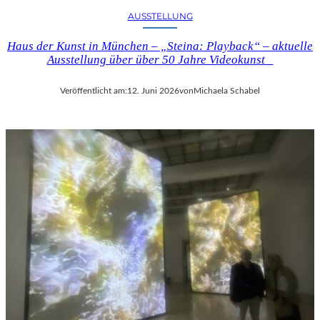
E
U
AUSSTELLUNG
L
N
C
D
Haus der Kunst in München – „Steina: Playback“ – aktuelle
O
D
Ausstellung über über 50 Jahre Videokunst
M
E
T
R
Veröffentlicht am:
12. Juni 2026
von
Michaela Schabel
E
N
“
E
I
O
N
I
B
M
E
P
R
R
L
E
I
S
N
S
–
I
L
O
E
N
G
I
E
S