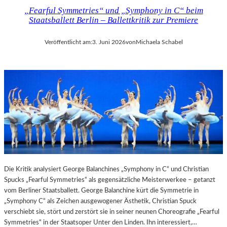
„Fearful Symmetries“ und „Symphony in C“ beim
Staatsballett Berlin – Ballettkritik zur Premiere
Veröffentlicht am:
3. Juni 2026
von
Michaela Schabel
Die Kritik analysiert George Balanchines „Symphony in C“ und Christian
Spucks „Fearful Symmetries“ als gegensätzliche Meisterwerkee – getanzt
vom Berliner Staatsballett. George Balanchine kürt die Symmetrie in
„Symphony C“ als Zeichen ausgewogener Ästhetik, Christian Spuck
verschiebt sie, stört und zerstört sie in seiner neunen Choreografie „Fearful
Symmetries“ in der Staatsoper Unter den Linden. Ihn interessiert,…