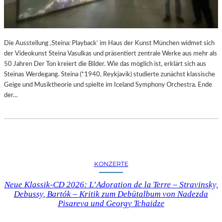
N
M
D
U
Ä
S
R
“
E
Die Ausstellung ‚Steina: Playback‘ im Haus der Kunst München widmet sich
I
F
der Videokunst Steina Vasulkas und präsentiert zentrale Werke aus mehr als
M
O
50 Jahren Der Ton kreiert die Bilder. Wie das möglich ist, erklärt sich aus
M
T
Steinas Werdegang. Steina (*1940, Reykjavik) studierte zunächst klassische
U
O
Geige und Musiktheorie und spielte im Iceland Symphony Orchestra. Ende
S
G
der…
E
R
U
A
M
F
B
I
A
E
R
N
B
KONZERTE
I
E
N
R
Neue Klassik-CD 2026: L’Adoration de la Terre – Stravinsky,
D
I
Debussy, Bartók – Kritik zum Debütalbum von Nadezda
E
N
Pisareva und Georgy Tchaidze
R
I
G