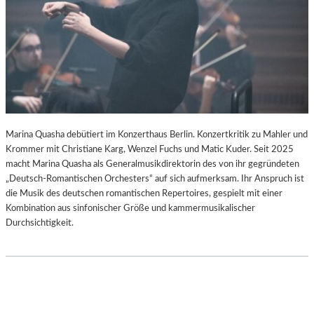
–
-
S
B
C
L
H
O
A
G
B
E
L
-
K
Marina Quasha debütiert im Konzerthaus Berlin. Konzertkritik zu Mahler und
U
Krommer mit Christiane Karg, Wenzel Fuchs und Matic Kuder. Seit 2025
L
macht Marina Quasha als Generalmusikdirektorin des von ihr gegründeten
T
„Deutsch-Romantischen Orchesters“ auf sich aufmerksam. Ihr Anspruch ist
U
die Musik des deutschen romantischen Repertoires, gespielt mit einer
R
Kombination aus sinfonischer Größe und kammermusikalischer
-
Durchsichtigkeit.
B
L
O
G