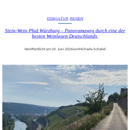
E
L
-
ESSKULTUR
, 
REISEN
K
U
Stein-Wein-Pfad Würzburg – Panoramaweg durch eine der
L
besten Weinlagen Deutschlands
T
U
Veröffentlicht am:
24. Juni 2026
von
Michaela Schabel
R
-
B
L
O
G