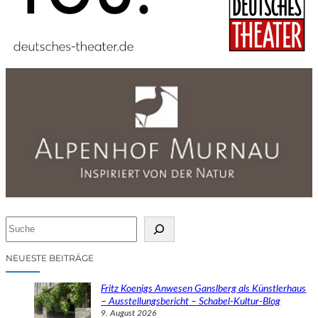
S
u
c
NEUESTE BEITRÄGE
h
e
Fritz Koenigs Anwesen Ganslberg als Künstlerhaus
n
– Ausstellungsbericht – Schabel-Kultur-Blog
9. August 2026