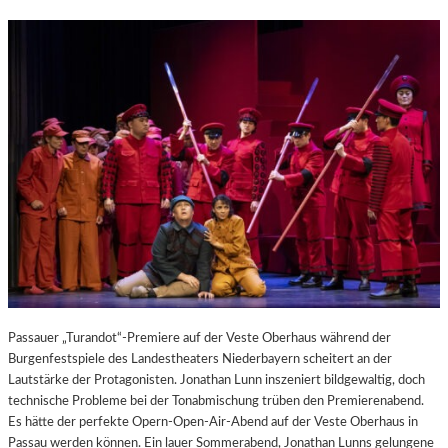
Passauer „Turandot“-Premiere auf der Veste Oberhaus während der
Burgenfestspiele des Landestheaters Niederbayern scheitert an der
Lautstärke der Protagonisten. Jonathan Lunn inszeniert bildgewaltig, doch
technische Probleme bei der Tonabmischung trüben den Premierenabend.
Es hätte der perfekte Opern-Open-Air-Abend auf der Veste Oberhaus in
Passau werden können. Ein lauer Sommerabend, Jonathan Lunns gelungene