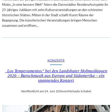
D
Motto „In eine bessere Welt“ feiern die Darmstädter Residenzfestspiele ihr
G
25-jähriges Jubiläum mit zehn Kulturveranstaltungen an den schönsten
A
historischen Stätten. Mitten in der Stadt schafft Kunst Räume der
L
Begegnung. Die künstlerischen Veranstaltungen bringen Menschen
E
zusammen und eröffnen…
R
I
E
B
E
R
KONZERTE
L
I
„Los Temperamentos“ bei den Landshuter Hofmusiktagen
N
2026 – Barockmusik aus Europa und Südamerika – ein
–
spannendes Konzert
A
U
Veröffentlicht am:
24. Juni 2026
von
Michaela Schabel
S
S
T
E