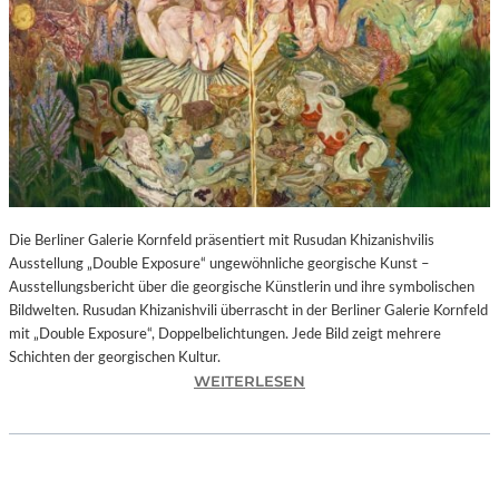
I
N
F
O
N
I
E
O
R
C
H
Die Berliner Galerie Kornfeld präsentiert mit Rusudan Khizanishvilis
E
Ausstellung „Double Exposure“ ungewöhnliche georgische Kunst –
S
Ausstellungsbericht über die georgische Künstlerin und ihre symbolischen
T
Bildwelten. Rusudan Khizanishvili überrascht in der Berliner Galerie Kornfeld
E
mit „Double Exposure“, Doppelbelichtungen. Jede Bild zeigt mehrere
R
Schichten der georgischen Kultur.
P
:
WEITERLESEN
I
R
E
U
T
S
R
U
O
D