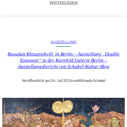
:
WEITERLESEN
C
H
R
I
S
T
AUSSTELLUNG
O
P
Rusudan Khizanishvili in Berlin – Ausstellung „Double
H
Exposure“ in der Kornfeld Galerie Berlin –
G
Ausstellungsbericht von Schabel-Kultur-Blog
O
L
D
Veröffentlicht am:
26. Juli 2026
von
Michaela Schabel
S
T
E
I
N
–
S