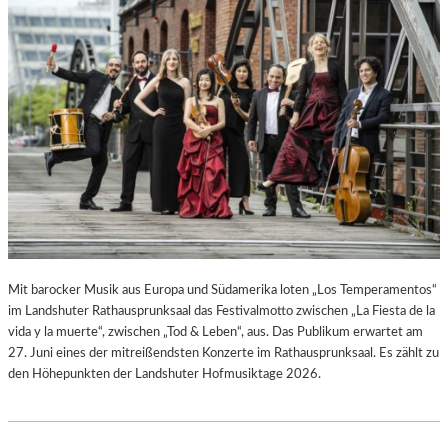
L
L
U
N
G
S
B
E
R
I
C
H
T
V
Mit barocker Musik aus Europa und Südamerika loten „Los Temperamentos“
O
im Landshuter Rathausprunksaal das Festivalmotto zwischen „La Fiesta de la
N
vida y la muerte“, zwischen „Tod & Leben“, aus. Das Publikum erwartet am
S
27. Juni eines der mitreißendsten Konzerte im Rathausprunksaal. Es zählt zu
C
den Höhepunkten der Landshuter Hofmusiktage 2026.
H
A
B