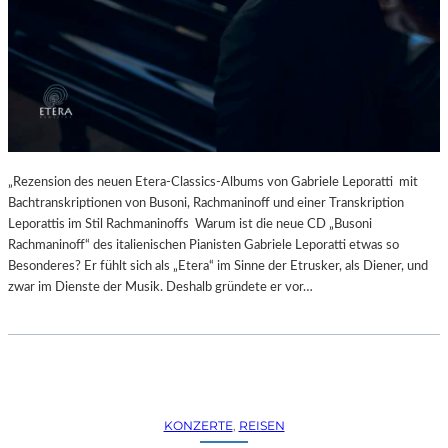
R
L
T
I
K
N
R
–
I
A
T
U
I
S
K
S
–
T
„Rezension des neuen Etera-Classics-Albums von Gabriele Leporatti mit
A
E
Bachtranskriptionen von Busoni, Rachmaninoff und einer Transkription
U
L
Leporattis im Stil Rachmaninoffs Warum ist die neue CD „Busoni
S
L
Rachmaninoff“ des italienischen Pianisten Gabriele Leporatti etwas so
B
U
Besonderes? Er fühlt sich als „Etera“ im Sinne der Etrusker, als Diener, und
L
N
zwar im Dienste der Musik. Deshalb gründete er vor…
I
G
C
„
K
D
A
O
U
U
F
B
KONZERTE
, 
REISEN
M
L