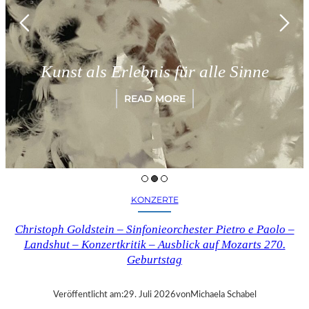
Kunst als Erlebnis für alle Sinne
READ MORE
KONZERTE
Christoph Goldstein – Sinfonieorchester Pietro e Paolo –
Landshut – Konzertkritik – Ausblick auf Mozarts 270.
Geburtstag
Veröffentlicht am:
29. Juli 2026
von
Michaela Schabel