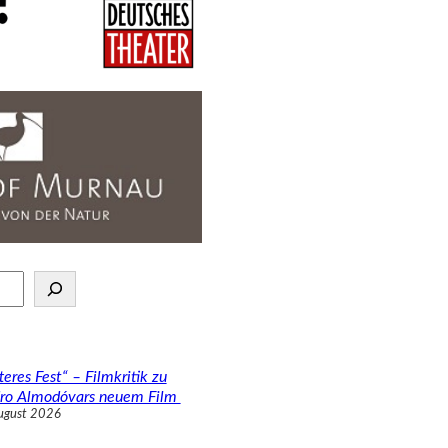
teres Fest“ – Filmkritik zu
ro Almodóvars neuem Film
ugust 2026