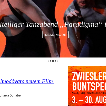
eiliger Tanzabend „Paradigma“ in
READ MORE
o Almodóvars neuem Film
chaela Schabel