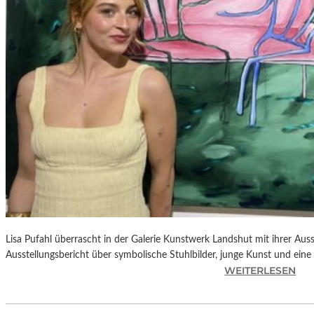
E
D
R
O
A
L
M
O
D
Ó
V
A
R
S
N
Lisa Pufahl überrascht in der Galerie Kunstwerk Landshut mit ihrer Auss
E
Ausstellungsbericht über symbolische Stuhlbilder, junge Kunst und eine 
U
:
WEITERLESEN
E
L
M
I
F