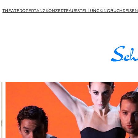
THEATER
OPER
TANZ
KONZERTE
AUSSTELLUNG
KINO
BUCH
REISEN