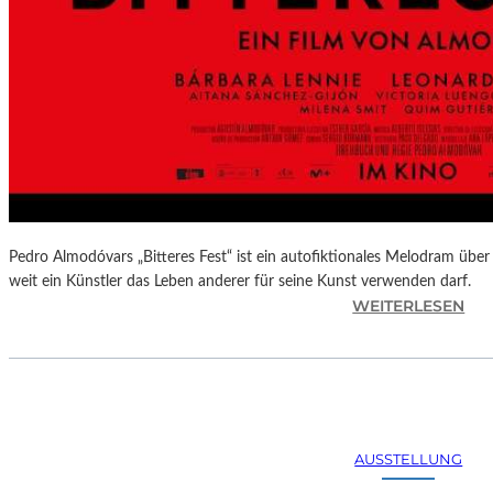
Pedro Almodóvars „Bitteres Fest“ ist ein autofiktionales Melodram über 
weit ein Künstler das Leben anderer für seine Kunst verwenden darf.
:
WEITERLESEN
„
B
I
T
T
E
AUSSTELLUNG
R