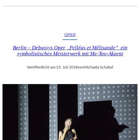
OPER
Berlin – Debussys Oper „Pelléas et Mélisande“ ein
symbolistisches Meisterwerk mit Me-Too-Akzent
Veröffentlicht am:
13. Juli 2018
von
Michaela Schabel