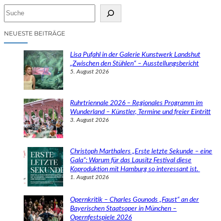
S
u
c
NEUESTE BEITRÄGE
h
e
Lisa Pufahl in der Galerie Kunstwerk Landshut
n
„Zwischen den Stühlen“ – Ausstellungsbericht
5. August 2026
Ruhrtriennale 2026 – Regionales Programm im
Wunderland – Künstler, Termine und freier Eintritt
3. August 2026
Christoph Marthalers „Erste letzte Sekunde – eine
Gala“: Warum für das Lausitz Festival diese
Koproduktion mit Hamburg so interessant ist.
1. August 2026
Opernkritik – Charles Gounods „Faust“ an der
Bayerischen Staatsoper in München –
Opernfestspiele 2026