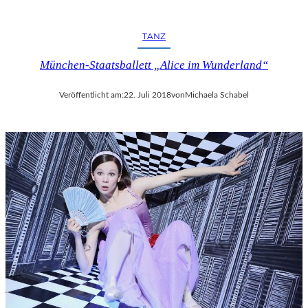
R
F
E
TANZ
S
T
München-Staatsballett „Alice im Wunderland“
S
P
Veröffentlicht am:
22. Juli 2018
von
Michaela Schabel
I
E
L
E