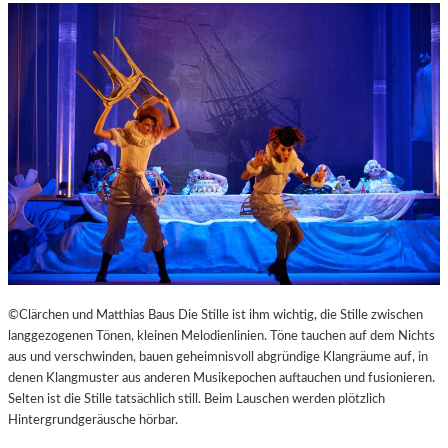
©Clärchen und Matthias Baus Die Stille ist ihm wichtig, die Stille zwischen
langgezogenen Tönen, kleinen Melodienlinien. Töne tauchen auf dem Nichts
aus und verschwinden, bauen geheimnisvoll abgründige Klangräume auf, in
denen Klangmuster aus anderen Musikepochen auftauchen und fusionieren.
Selten ist die Stille tatsächlich still. Beim Lauschen werden plötzlich
Hintergrundgeräusche hörbar.