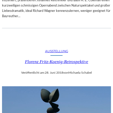
inszeniert, präsentieren Johannes Reithmeier und Basil H. E. Coleman einen
kurzweiligen schmissigen Opernabend zwischen Naturspektakel und großer
Liebesdramatik, ideal Richard Wagner kennenzulernen, weniger geeignet für
Bayreuther…
AUSSTELLUNG
Florenz Fritz-Koenig-Retrospektive
Veröffentlicht am:
28. Juni 2018
von
Michaela Schabel