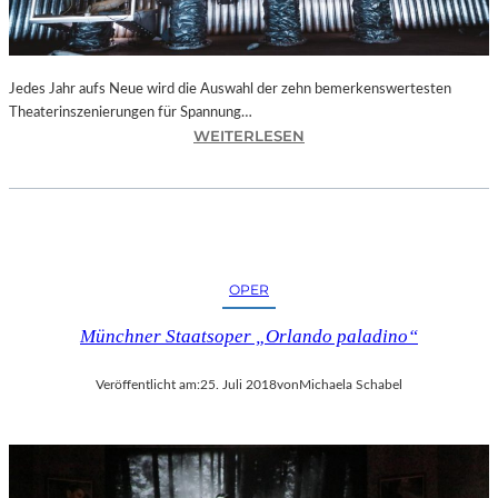
N
I
C
H
Jedes Jahr aufs Neue wird die Auswahl der zehn bemerkenswertesten
T
Theaterinszenierungen für Spannung…
W
:
WEITERLESEN
E
B
R
E
D
R
E
L
N
I
“
N
OPER
–
„
Münchner Staatsoper „Orlando paladino“
6
2
Veröffentlicht am:
25. Juli 2018
von
Michaela Schabel
.
T
H
E
A