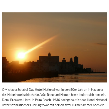
©Michaela Schabel Das Hotel National war in den 50er Jahren in Havanna
das Nobelhotel schlechthin. Was Rang und Namen hatte logiert sich dort ein.
Dem Breakers Hotel in Palm Beach 1930 nachgebaut ist das Hotel National
unter sozialistischer Führung zwar mit seinen zwei Türmen immer noch ein