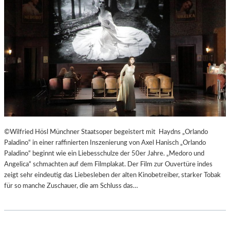
T
E
R
T
R
E
F
F
E
N
“
D
©Wilfried Hösl Münchner Staatsoper begeistert mit Haydns „Orlando
E
Paladino“ in einer raffinierten Inszenierung von Axel Hanisch „Orlando
R
Paladino“ beginnt wie ein Liebesschulze der 50er Jahre. „Medoro und
B
Angelica“ schmachten auf dem Filmplakat. Der Film zur Ouvertüre indes
E
zeigt sehr eindeutig das Liebesleben der alten Kinobetreiber, starker Tobak
R
für so manche Zuschauer, die am Schluss das…
L
I
N
E