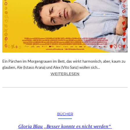
Ein Pärchen im Morgengrauen im Bett, das wirkt harmonisch, aber, kaum zu
glauben, Ale (Istaso Arana) und Alex (Vito Sanz) wollen sich…
:
WEITERLESEN
J
O
N
A
S
T
BÜCHER
R
U
Gloria Blau „Besser konnte es nicht werden“
E