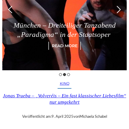
München – Dreiteiliger Tanzabend
„Paradigma“ in der Staatsoper
READ MORE
KINO
Jonas Trueba – „Volveréis – Ein fast klassischer Liebesfilm“
nur umgekehrt
Veröffentlicht am:
9. April 2025
von
Michaela Schabel