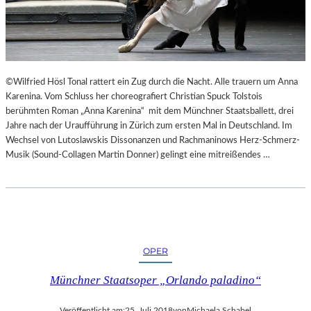
“
N
N
T
U
E
R
E
U
S
M
N
©Wilfried Hösl Tonal rattert ein Zug durch die Nacht. Alle trauern um Anna
G
I
Karenina. Vom Schluss her choreografiert Christian Spuck Tolstois
E
C
berühmten Roman „Anna Karenina“ mit dem Münchner Staatsballett, drei
K
H
Jahre nach der Uraufführung in Zürich zum ersten Mal in Deutschland. Im
E
T
Wechsel von Lutoslawskis Dissonanzen und Rachmaninows Herz-Schmerz-
H
W
Musik (Sound-Collagen Martin Donner) gelingt eine mitreißendes …
R
E
T
R
D
E
N
“
OPER
Münchner Staatsoper „Orlando paladino“
Veröffentlicht am:
25. Juli 2018
von
Michaela Schabel