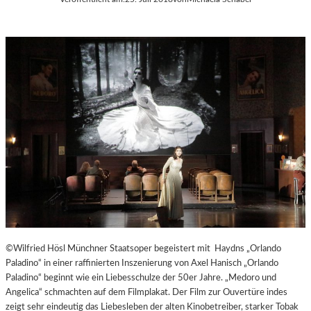
©Wilfried Hösl Münchner Staatsoper begeistert mit Haydns „Orlando
Paladino“ in einer raffinierten Inszenierung von Axel Hanisch „Orlando
Paladino“ beginnt wie ein Liebesschulze der 50er Jahre. „Medoro und
Angelica“ schmachten auf dem Filmplakat. Der Film zur Ouvertüre indes
zeigt sehr eindeutig das Liebesleben der alten Kinobetreiber, starker Tobak