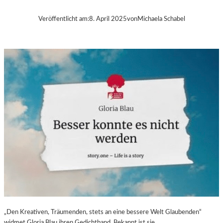
B
A
Veröffentlicht am:
8. April 2025
von
Michaela Schabel
–
„
V
O
L
V
E
R
É
I
S
–
E
I
N
F
A
S
„Den Kreativen, Träumenden, stets an eine bessere Welt Glaubenden“
T
widmet Gloria Blau ihren Gedichtband. Bekannt ist sie…