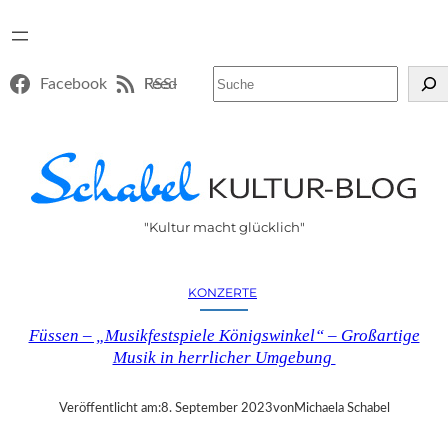
Suchen
Facebook
RSS-Feed
"Kultur macht glücklich"
KONZERTE
Füssen – „Musikfestspiele Königswinkel“ – Großartige
Musik in herrlicher Umgebung
Veröffentlicht am:
8. September 2023
von
Michaela Schabel