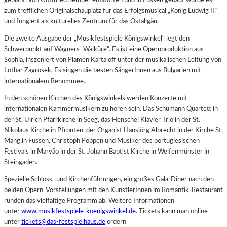
zum trefflichen Originalschauplatz für das Erfolgsmusical „König Ludwig II.“
und fungiert als kulturelles Zentrum für das Ostallgäu.
Die zweite Ausgabe der „Musikfestspiele Königswinkel“ legt den
Schwerpunkt auf Wagners „Walküre“. Es ist eine Opernproduktion aus
Sophia, inszeniert von Plamen Kartaloff unter der musikalischen Leitung von
Lothar Zagrosek. Es singen die besten SängerInnen aus Bulgarien mit
internationalem Renommee.
In den schönen Kirchen des Königswinkels werden Konzerte mit
internationalen Kammermusikern zu hören sein. Das Schumann Quartett in
der St. Ulrich Pfarrkirche in Seeg, das Henschel Klavier Trio in der St.
Nikolaus Kirche in Pfronten, der Organist Hansjörg Albrecht in der Kirche St.
Mang in Füssen, Christoph Poppen und Musiker des portugiesischen
Festivals in Marvão in der St. Johann Baptist Kirche in Welfenmünster in
Steingaden.
Spezielle Schloss- und Kirchenführungen, ein großes Gala-Diner nach den
beiden Opern-Vorstellungen mit den KünstlerInnen im Romantik-Restaurant
runden das vielfältige Programm ab. Weitere Informationen
unter
www.musikfestspiele-koenigswinkel.de
. Tickets kann man online
unter
tickets@das-festspielhaus.de
ordern