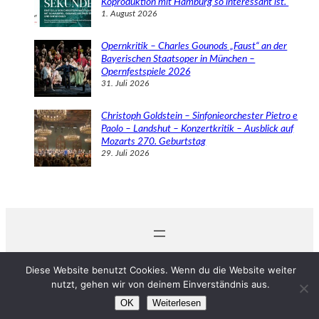
Koproduktion mit Hamburg so interessant ist.
1. August 2026
Opernkritik – Charles Gounods „Faust“ an der
Bayerischen Staatsoper in München –
Opernfestspiele 2026
31. Juli 2026
Christoph Goldstein – Sinfonieorchester Pietro e
Paolo – Landshut – Konzertkritik – Ausblick auf
Mozarts 270. Geburtstag
29. Juli 2026
© 2024 Michaela Schabel
Diese Website benutzt Cookies. Wenn du die Website weiter
nutzt, gehen wir von deinem Einverständnis aus.
OK
Weiterlesen