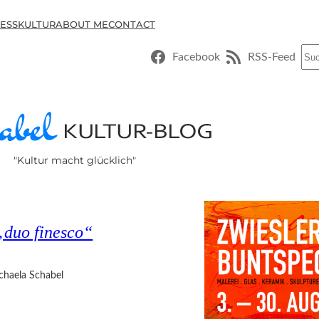
ESSKULTUR
ABOUT ME
CONTACT
Suc
Facebook
RSS-Feed
"Kultur macht glücklich"
 „duo finesco“
chaela Schabel