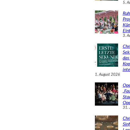
5. A
Ruh
Pro
Kün
Eint
3. A
Chr
Sek
das 
Kop
inte
1. August 2026
Ope
„Fa
Sta
Ope
31. 
Chr
Sin
Lan