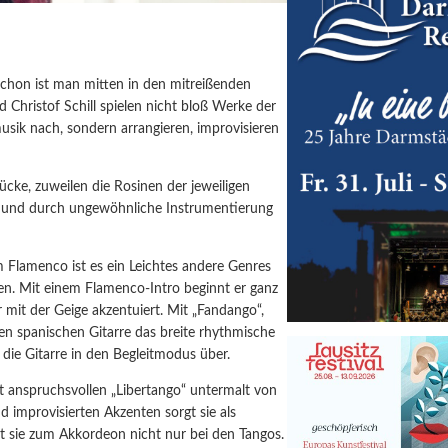
schon ist man mitten in den mitreißenden
hristof Schill spielen nicht bloß Werke der
musik nach, sondern arrangieren, improvisieren
tücke, zuweilen die Rosinen der jeweiligen
en und durch ungewöhnliche Instrumentierung
m Flamenco ist es ein Leichtes andere Genres
rgen. Mit einem Flamenco-Intro beginnt er ganz
 mit der Geige akzentuiert. Mit „Fandango“,
hen spanischen Gitarre das breite rhythmische
die Gitarre in den Begleitmodus über.
st anspruchsvollen „Libertango“ untermalt von
d improvisierten Akzenten sorgt sie als
t sie zum Akkordeon nicht nur bei den Tangos.