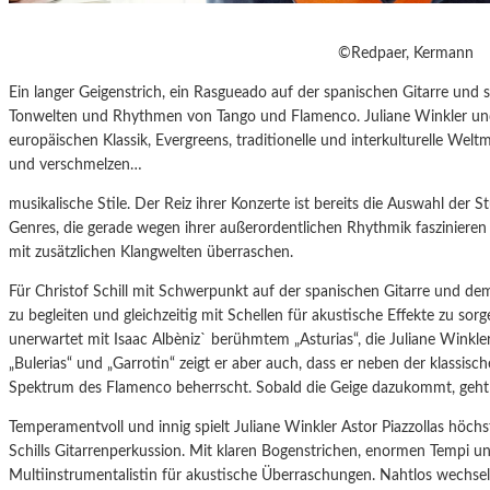
©Redpaer, Kermann
Ein langer Geigenstrich, ein Rasgueado auf der spanischen Gitarre und 
Tonwelten und Rhythmen von Tango und Flamenco. Juliane Winkler und C
europäischen Klassik, Evergreens, traditionelle und interkulturelle Welt
und verschmelzen…
musikalische Stile. Der Reiz ihrer Konzerte ist bereits die Auswahl der S
Genres, die gerade wegen ihrer außerordentlichen Rhythmik faszinier
mit zusätzlichen Klangwelten überraschen.
Für Christof Schill mit Schwerpunkt auf der spanischen Gitarre und de
zu begleiten und gleichzeitig mit Schellen für akustische Effekte zu so
unerwartet mit Isaac Albèniz` berühmtem „Asturias“, die Juliane Winkler
„Bulerias“ und „Garrotin“ zeigt er aber auch, dass er neben der klassisc
Spektrum des Flamenco beherrscht. Sobald die Geige dazukommt, geht 
Temperamentvoll und innig spielt Juliane Winkler Astor Piazzollas höch
Schills Gitarrenperkussion. Mit klaren Bogenstrichen, enormen Tempi un
Multiinstrumentalistin für akustische Überraschungen. Nahtlos wechsel