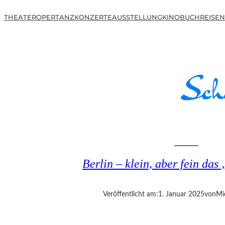
THEATER
OPER
TANZ
KONZERTE
AUSSTELLUNG
KINO
BUCH
REISEN
Berlin – klein, aber fein das
Veröffentlicht am:
1. Januar 2025
von
Mi