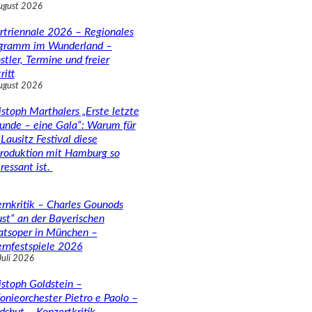
ugust 2026
rtriennale 2026 – Regionales
gramm im Wunderland –
stler, Termine und freier
ritt
ugust 2026
istoph Marthalers „Erste letzte
unde – eine Gala“: Warum für
Lausitz Festival diese
roduktion mit Hamburg so
ressant ist.
rnkritik – Charles Gounods
ust“ an der Bayerischen
atsoper in München –
rnfestspiele 2026
Juli 2026
istoph Goldstein –
fonieorchester Pietro e Paolo –
dshut – Konzertkritik –