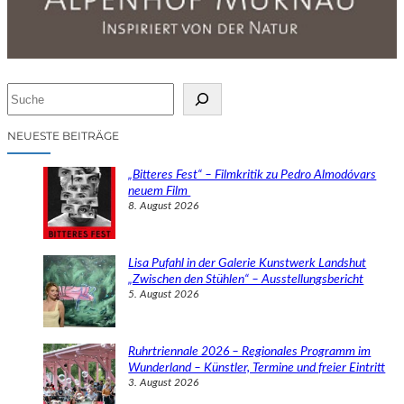
S
u
c
NEUESTE BEITRÄGE
h
e
„Bitteres Fest“ – Filmkritik zu Pedro Almodóvars
n
neuem Film
8. August 2026
Lisa Pufahl in der Galerie Kunstwerk Landshut
„Zwischen den Stühlen“ – Ausstellungsbericht
5. August 2026
Ruhrtriennale 2026 – Regionales Programm im
Wunderland – Künstler, Termine und freier Eintritt
3. August 2026