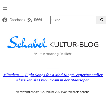
Suchen
Facebook
RSS-Feed
"Kultur macht glücklich"
München – „Eight Songs for a Mad King“- experimenteller
Klassiker als Live-Stream in der Staatsoper
Veröffentlicht am:
12. Januar 2021
von
Michaela Schabel