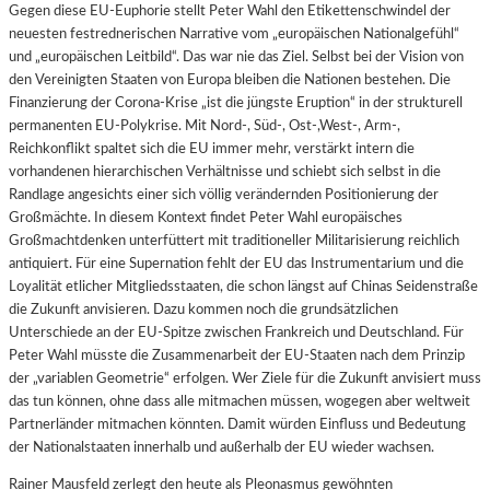
Gegen diese EU-Euphorie stellt Peter Wahl den Etikettenschwindel der
neuesten festrednerischen Narrative vom „europäischen Nationalgefühl“
und „europäischen Leitbild“. Das war nie das Ziel. Selbst bei der Vision von
den Vereinigten Staaten von Europa bleiben die Nationen bestehen.
Die
Finanzierung der Corona-Krise „ist die jüngste Eruption“ in der strukturell
permanenten EU-Polykrise. Mit Nord-, Süd-, Ost-,West-, Arm-,
Reichkonflikt spaltet sich die EU immer mehr, verstärkt intern die
vorhandenen hierarchischen Verhältnisse und schiebt sich selbst in die
Randlage angesichts einer sich völlig verändernden Positionierung der
Großmächte. In diesem Kontext findet Peter Wahl europäisches
Großmachtdenken unterfüttert mit traditioneller Militarisierung reichlich
antiquiert. Für eine Supernation fehlt der EU das Instrumentarium und die
Loyalität etlicher Mitgliedsstaaten, die schon längst auf Chinas Seidenstraße
die Zukunft anvisieren. Dazu kommen noch die grundsätzlichen
Unterschiede an der EU-Spitze zwischen Frankreich und Deutschland. Für
Peter Wahl müsste die Zusammenarbeit der EU-Staaten nach dem Prinzip
der „variablen Geometrie“ erfolgen. Wer Ziele für die Zukunft anvisiert muss
das tun können, ohne dass alle mitmachen müssen, wogegen aber weltweit
Partnerländer mitmachen könnten. Damit würden Einfluss und Bedeutung
der Nationalstaaten innerhalb und außerhalb der EU wieder wachsen.
Rainer Mausfeld zerlegt den heute als Pleonasmus gewöhnten