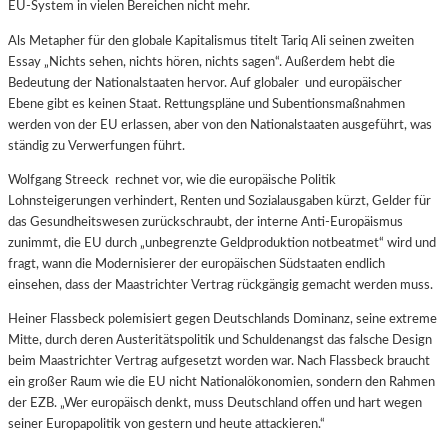
EU-System in vielen Bereichen nicht mehr.
Als Metapher für den globale Kapitalismus titelt Tariq Ali seinen zweiten
Essay „Nichts sehen, nichts hören, nichts sagen“. Außerdem hebt die
Bedeutung der Nationalstaaten hervor. Auf globaler und europäischer
Ebene gibt es keinen Staat. Rettungspläne und Subentionsmaßnahmen
werden von der EU erlassen, aber von den Nationalstaaten ausgeführt, was
ständig zu Verwerfungen führt.
Wolfgang Streeck
rechnet vor, wie die europäische Politik
Lohnsteigerungen verhindert, Renten und Sozialausgaben kürzt, Gelder für
das Gesundheitswesen zurückschraubt, der interne Anti-Europäismus
zunimmt, die EU durch „unbegrenzte Geldproduktion notbeatmet“ wird
und
fragt, wann die Modernisierer der europäischen Südstaaten endlich
einsehen, dass der Maastrichter Vertrag rückgängig gemacht werden muss.
Heiner Flassbeck polemisiert gegen Deutschlands Dominanz, seine extreme
Mitte, durch deren Austeritätspolitik und Schuldenangst das falsche Design
beim Maastrichter Vertrag aufgesetzt worden war. Nach Flassbeck braucht
ein großer Raum wie die EU nicht Nationalökonomien, sondern den Rahmen
der EZB. „Wer europäisch denkt, muss Deutschland offen und hart wegen
seiner Europapolitik von gestern und heute attackieren.“