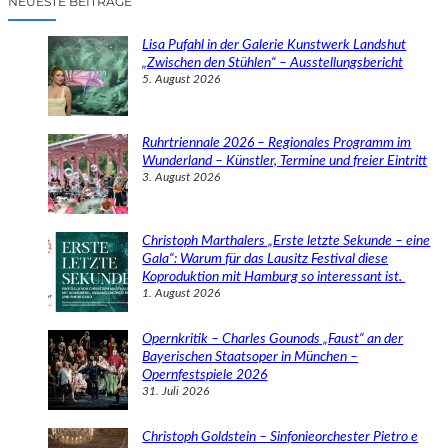
NEUESTE BEITRÄGE
h
e
Lisa Pufahl in der Galerie Kunstwerk Landshut
n
„Zwischen den Stühlen“ – Ausstellungsbericht
5. August 2026
Ruhrtriennale 2026 – Regionales Programm im
Wunderland – Künstler, Termine und freier Eintritt
3. August 2026
Christoph Marthalers „Erste letzte Sekunde – eine
Gala“: Warum für das Lausitz Festival diese
Koproduktion mit Hamburg so interessant ist.
1. August 2026
Opernkritik – Charles Gounods „Faust“ an der
Bayerischen Staatsoper in München –
Opernfestspiele 2026
31. Juli 2026
Christoph Goldstein – Sinfonieorchester Pietro e