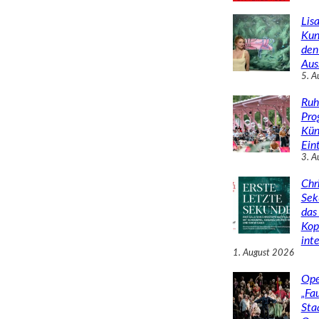
Lisa
Kun
den
Aus
5. A
Ruh
Pro
Kün
Eint
3. A
Chr
Sek
das 
Kop
inte
1. August 2026
Ope
„Fa
Sta