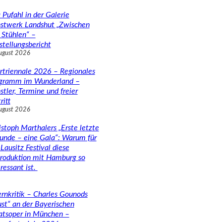
 Pufahl in der Galerie
stwerk Landshut „Zwischen
 Stühlen“ –
stellungsbericht
ugust 2026
rtriennale 2026 – Regionales
gramm im Wunderland –
stler, Termine und freier
ritt
ugust 2026
istoph Marthalers „Erste letzte
unde – eine Gala“: Warum für
Lausitz Festival diese
roduktion mit Hamburg so
ressant ist.
rnkritik – Charles Gounods
ust“ an der Bayerischen
atsoper in München –