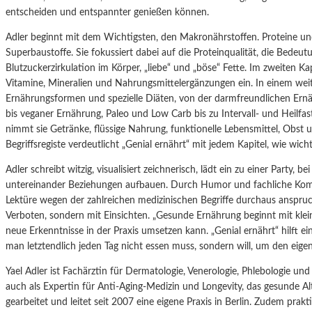
entscheiden und entspannter genießen können.
Adler beginnt mit dem Wichtigsten, den Makronährstoffen. Proteine un
Superbaustoffe. Sie fokussiert dabei auf die Proteinqualität, die Bedeut
Blutzuckerzirkulation im Körper, „liebe“ und „böse“ Fette. Im zweiten Ka
Vitamine, Mineralien und Nahrungsmittelergänzungen ein. In einem weite
Ernährungsformen und spezielle Diäten, von der darmfreundlichen Ernä
bis veganer Ernährung, Paleo und Low Carb bis zu Intervall- und Heilfa
nimmt sie Getränke, flüssige Nahrung, funktionelle Lebensmittel, Obst
Begriffsregiste verdeutlicht „Genial ernährt“ mit jedem Kapitel, wie wich
Adler schreibt witzig, visualisiert zeichnerisch, lädt ein zu einer Party, b
untereinander Beziehungen aufbauen. Durch Humor und fachliche Komp
Lektüre wegen der zahlreichen medizinischen Begriffe durchaus anspruch
Verboten, sondern mit Einsichten. „Gesunde Ernährung beginnt mit kle
neue Erkenntnisse in der Praxis umsetzen kann. „Genial ernährt“ hilft 
man letztendlich jeden Tag nicht essen muss, sondern will, um den eige
Yael Adler ist Fachärztin für Dermatologie, Venerologie, Phlebologie un
auch als Expertin für Anti-Aging-Medizin und Longevity, das gesunde Alt
gearbeitet und leitet seit 2007 eine eigene Praxis in Berlin. Zudem prakt