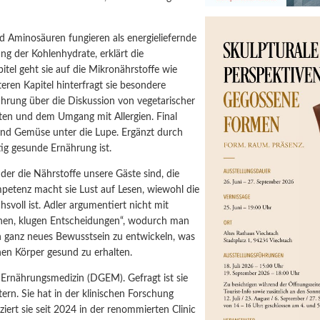
d Aminosäuren fungieren als energieliefernde
ung der Kohlenhydrate, erklärt die
pitel geht sie auf die Mikronährstoffe wie
ren Kapitel hinterfragt sie besondere
hrung über die Diskussion von vegetarischer
sten und dem Umgang mit Allergien. Final
 und Gemüse unter die Lupe. Ergänzt durch
tig gesunde Ernährung ist.
ei der die Nährstoffe unsere Gäste sind, die
etenz macht sie Lust auf Lesen, wiewohl die
svoll ist. Adler argumentiert nicht mit
inen, klugen Entscheidungen“, wodurch man
ein ganz neues Bewusstsein zu entwickeln, was
nen Körper gesund zu erhalten.
d Ernährungsmedizin (DGEM). Gefragt ist sie
ern. Sie hat in der klinischen Forschung
iziert sie seit 2024 in der renommierten Clinic