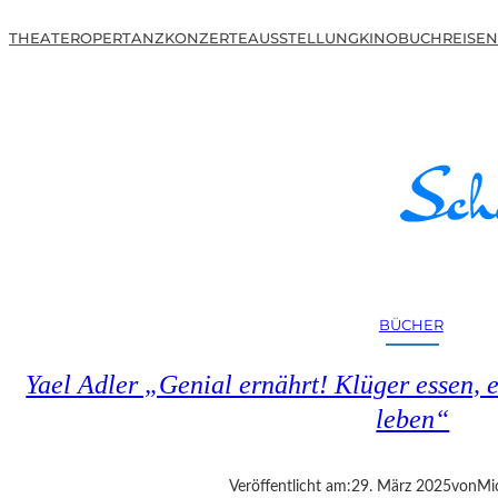
THEATER
OPER
TANZ
KONZERTE
AUSSTELLUNG
KINO
BUCH
REISEN
BÜCHER
Yael Adler „Genial ernährt! Klüger essen, 
leben“
Veröffentlicht am:
29. März 2025
von
Mi