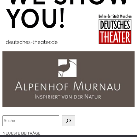
S
u
c
NEUESTE BEITRÄGE