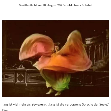
Veröffentlicht am:
18. August 2025
von
Michaela Schabel
Tanz ist viel mehr als Bewegung. „Tanz ist die verborgene Sprache der Seele,“
so…