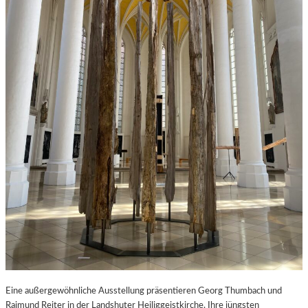
Eine außergewöhnliche Ausstellung präsentieren Georg Thumbach und
Raimund Reiter in der Landshuter Heiliggeistkirche. Ihre jüngsten