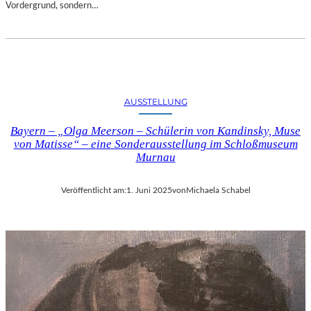
Vordergrund, sondern…
AUSSTELLUNG
Bayern – „Olga Meerson – Schülerin von Kandinsky, Muse
von Matisse“ – eine Sonderausstellung im Schloßmuseum
Murnau
Veröffentlicht am:
1. Juni 2025
von
Michaela Schabel