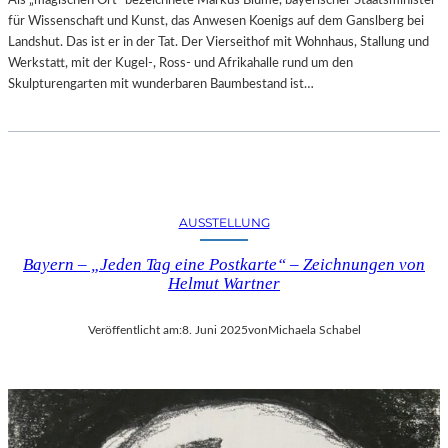
Als „magischen Ort“ bezeichnete Markus Blume, bayerischer Staatsminister
für Wissenschaft und Kunst, das Anwesen Koenigs auf dem Ganslberg bei
Landshut. Das ist er in der Tat. Der Vierseithof mit Wohnhaus, Stallung und
Werkstatt, mit der Kugel-, Ross- und Afrikahalle rund um den
Skulpturengarten mit wunderbaren Baumbestand ist…
AUSSTELLUNG
Bayern – „Jeden Tag eine Postkarte“ – Zeichnungen von
Helmut Wartner
Veröffentlicht am:
8. Juni 2025
von
Michaela Schabel