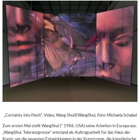
„Certainty into Flesh“, Video, Wang Shui©WangShui, Foto: Michaela Schabel
Zum ersten Mal stellt WangShui (* 1986, USA) seine Arbeiten in Europa aus.
„WangShui. Toleranzgrenze“ entstand als Auftragsarbeit für das Haus der
Kunst, um die neuesten Entwicklungen in der Kunstszene, die künstlerische