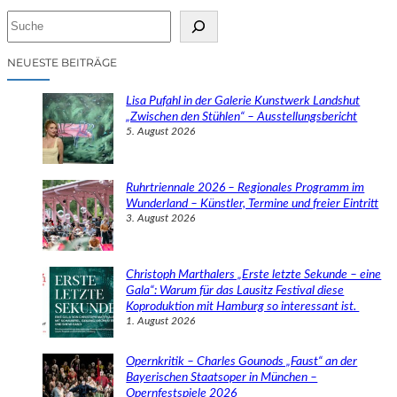
S
u
c
NEUESTE BEITRÄGE
h
e
Lisa Pufahl in der Galerie Kunstwerk Landshut
n
„Zwischen den Stühlen“ – Ausstellungsbericht
5. August 2026
Ruhrtriennale 2026 – Regionales Programm im
Wunderland – Künstler, Termine und freier Eintritt
3. August 2026
Christoph Marthalers „Erste letzte Sekunde – eine
Gala“: Warum für das Lausitz Festival diese
Koproduktion mit Hamburg so interessant ist.
1. August 2026
Opernkritik – Charles Gounods „Faust“ an der
Bayerischen Staatsoper in München –
Opernfestspiele 2026