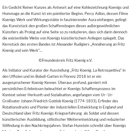
Ein Gedicht Reiner Kunzes als Antwort auf eine Kohlezeichnung Koenigs und
Hommage an die Kunst ist ein pointierter Beginn. Percy Adlon, dessen Filme
Koenigs Werk und Wirkungsstätte in faszinierender Aura einfangen, gelingt
das Kunststück den großen Schaffensbogen dieses außergewöhnlichen
Künstlers als Prolog auf eine Seite so zu reduzieren, dass sich darin dennoch
die existentielle Weite von Koenigs künstlerischem Anliegen spiegelt. Das
Kernstück des ersten Bandes ist Alexander Rudigiers „Annäherung an Fritz
Koenig und sein Werk“…
©Freundeskreis Fritz Koenig e.V.
Als Initiator und Kurator der Ausstellung „Fritz Koenig. La Retrospettiva“ in
den Uffizien und im Boboli-Garten in Florenz 2018 ist er ein
ausgesprochener Koenig-Kenner. Überaus profund, garniert mit
persönlichen Erlebnissen beleuchtet er Koenigs Schaffensprozess im
Kontext seiner Herkunft und Sozialisation, angefangen vom Ur- Ur-
Großvater Johann Friedrich Gottlob Koenig (1774-1833), Erfinder des
Rotationsdrucks und Pionier der industriellen Entwicklung in England und
Deutschland über Fritz Koenigs Kriegserfahrung als Soldat und dessen
künstlerischer Ausbildung, stilistischer Weiterentwicklung und reduzierter
Stilfindung in den Nachkriegsjahren. Stefan Hunstein schreibt über Koenigs