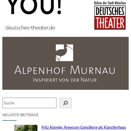
S
u
c
NEUESTE BEITRÄGE
h
e
Fritz Koenigs Anwesen Ganslberg als Künstlerhaus