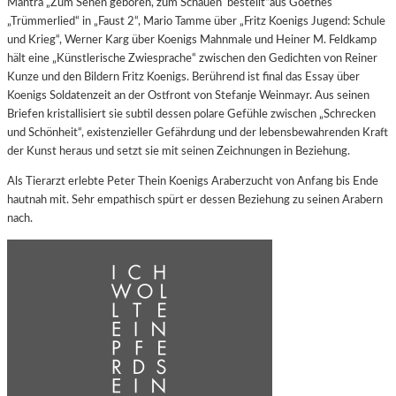
Mantra „Zum Sehen geboren, zum Schauen bestellt“aus Goethes
„Trümmerlied“ in „Faust 2“, Mario Tamme über „Fritz Koenigs Jugend: Schule
und Krieg“, Werner Karg über Koenigs Mahnmale und Heiner M. Feldkamp
hält eine „Künstlerische Zwiesprache“ zwischen den Gedichten von Reiner
Kunze und den Bildern Fritz Koenigs. Berührend ist final das Essay über
Koenigs Soldatenzeit an der Ostfront von Stefanje Weinmayr. Aus seinen
Briefen kristallisiert sie subtil dessen polare Gefühle zwischen „Schrecken
und Schönheit“, existenzieller Gefährdung und der lebensbewahrenden Kraft
der Kunst heraus und setzt sie mit seinen Zeichnungen in Beziehung.
Als Tierarzt erlebte Peter Thein Koenigs Araberzucht von Anfang bis Ende
hautnah mit. Sehr empathisch spürt er dessen Beziehung zu seinen Arabern
nach.