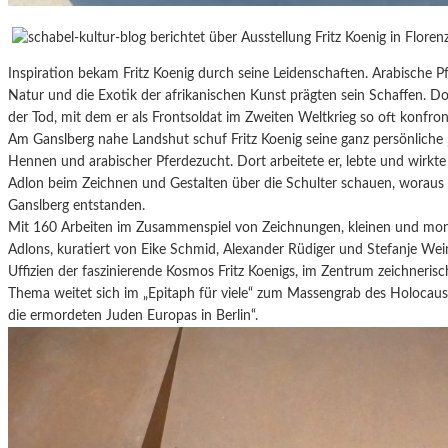
Inspiration bekam Fritz Koenig durch seine Leidenschaften. Arabische Pf
Natur und die Exotik der afrikanischen Kunst prägten sein Schaffen. D
der Tod, mit dem er als Frontsoldat im Zweiten Weltkrieg so oft konfron
Am Ganslberg nahe Landshut schuf Fritz Koenig seine ganz persönlich
Hennen und arabischer Pferdezucht. Dort arbeitete er, lebte und wirkte
Adlon beim Zeichnen und Gestalten über die Schulter schauen, woraus
Ganslberg entstanden.
Mit 160 Arbeiten im Zusammenspiel von Zeichnungen, kleinen und mo
Adlons, kuratiert von Eike Schmid, Alexander Rüdiger und Stefanje Wei
Uffizien der faszinierende Kosmos Fritz Koenigs, im Zentrum zeichnerisch
Thema weitet sich im „Epitaph für viele“ zum Massengrab des Holoca
die ermordeten Juden Europas in Berlin“.