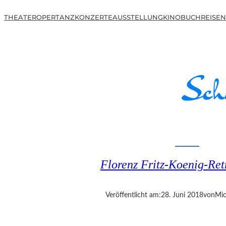
THEATER
OPER
TANZ
KONZERTE
AUSSTELLUNG
KINO
BUCH
REISEN
Florenz Fritz-Koenig-Ret
Veröffentlicht am:
28. Juni 2018
von
Mic