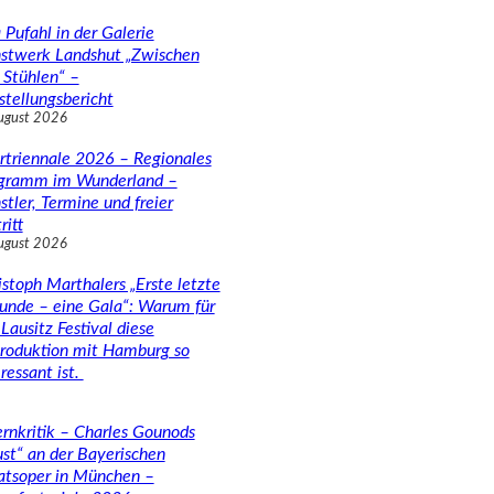
 Pufahl in der Galerie
stwerk Landshut „Zwischen
 Stühlen“ –
stellungsbericht
ugust 2026
rtriennale 2026 – Regionales
gramm im Wunderland –
stler, Termine und freier
ritt
ugust 2026
istoph Marthalers „Erste letzte
unde – eine Gala“: Warum für
Lausitz Festival diese
roduktion mit Hamburg so
ressant ist.
rnkritik – Charles Gounods
ust“ an der Bayerischen
atsoper in München –