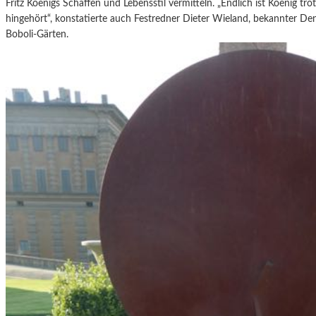
Fritz Koenigs Schaffen und Lebensstil vermitteln.
„Endlich ist Koenig tro
hingehört“, konstatierte auch Festredner Dieter Wieland, bekannter De
Boboli-Gärten.