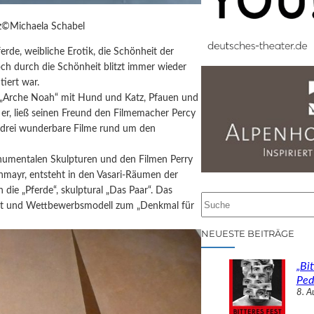
©Michaela Schabel
erde, weibliche Erotik, die Schönheit der
och durch die Schönheit blitzt immer wieder
tiert war.
e „Arche Noah“ mit Hund und Katz, Pfauen und
 er, ließ seinen Freund den Filmemacher Percy
 drei wunderbare Filme rund um den
numentalen Skulpturen und den Filmen Perry
nmayr, entsteht in den Vasari-Räumen der
 die „Pferde“, skulptural „Das Paar“. Das
S
ust und Wettbewerbsmodell zum „Denkmal für
u
c
NEUESTE BEITRÄGE
h
e
„Bit
n
Ped
8. A