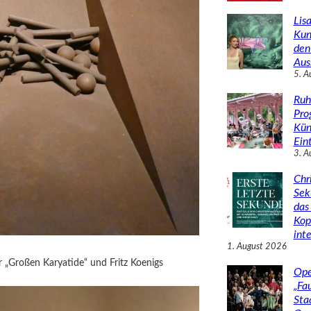
Lisa
Kun
den
Aus
5. A
Ruh
Pro
Kün
Eint
3. A
Chr
Sek
das 
Kop
inte
1. August 2026
 „Großen Karyatide“ und Fritz Koenigs
Ope
„Fa
Sta