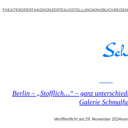
THEATER
OPER
TANZ
KONZERTE
AUSSTELLUNG
KINO
BUCH
REISEN
Berlin – „Stofflich…“ – ganz unterschied
Galerie Schmalfu
Veröffentlicht am:
29. November 2024
von