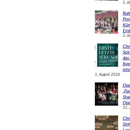
5. A
Ruh
Pro
Kün
Eint
3. A
Chr
Sek
das 
Kop
inte
1. August 2026
Ope
„Fa
Sta
Ope
31. 
Chr
Sin
Lan