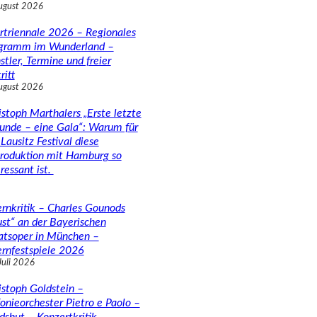
ugust 2026
rtriennale 2026 – Regionales
gramm im Wunderland –
stler, Termine und freier
ritt
ugust 2026
istoph Marthalers „Erste letzte
unde – eine Gala“: Warum für
Lausitz Festival diese
roduktion mit Hamburg so
ressant ist.
rnkritik – Charles Gounods
ust“ an der Bayerischen
atsoper in München –
rnfestspiele 2026
Juli 2026
istoph Goldstein –
fonieorchester Pietro e Paolo –
dshut – Konzertkritik –