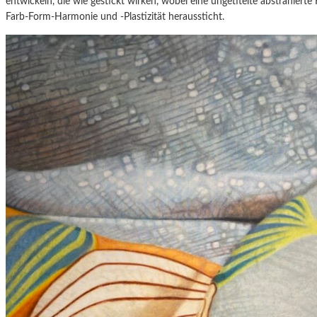
entwickeln, die wie gestickt wirken, wobei eine ungetitelte abstrahier
Farb-Form-Harmonie und -Plastizität heraussticht.