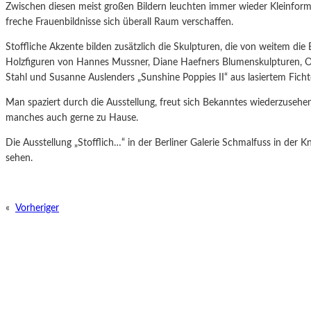
Zwischen diesen meist großen Bildern leuchten immer wieder Kleinforma
freche Frauenbildnisse sich überall Raum verschaffen.
Stoffliche Akzente bilden zusätzlich die Skulpturen, die von weitem die 
Holzfiguren von Hannes Mussner, Diane Haefners Blumenskulpturen, Ol
Stahl und Susanne Auslenders „Sunshine Poppies II“ aus lasiertem Fich
Man spaziert durch die Ausstellung, freut sich Bekanntes wiederzusehe
manches auch gerne zu Hause.
Die Ausstellung „Stofflich…“ in der Berliner Galerie Schmalfuss in der K
sehen.
«
Vorheriger