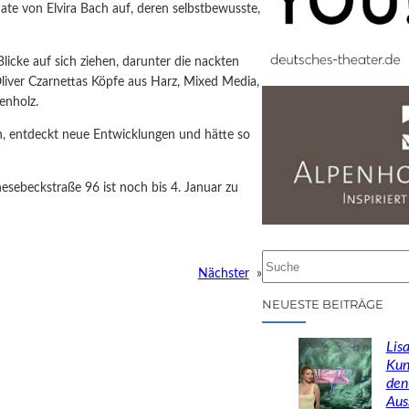
te von Elvira Bach auf, deren selbstbewusste,
Blicke auf sich ziehen, darunter die nackten
iver Czarnettas Köpfe aus Harz, Mixed Media,
tenholz.
n, entdeckt neue Entwicklungen und hätte so
nesebeckstraße 96 ist noch bis 4. Januar zu
S
Nächster
»
u
c
NEUESTE BEITRÄGE
h
e
Lisa
n
Kun
den
Aus