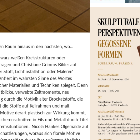
 den Raum hinaus in den nächsten, wo…
hwarz-weißen Kreisstrukturen oder
fragen und Christiane Grimms Bilder auf
 Stoff, Lichtinstallation oder Malerei?
äsentiert im wahrsten Sinne des Wortes
licher Materialien und Techniken spiegelt. Denn
chtblicke, verwebte Zeitmomente, neu
g durch die Motivik alter Brockatstoffe, die
t die Stoffe auf Keilrahmen und malt
 Motive derart plastisch zur Wirkung kommt,
cherenschnitten in Fils und Metall durch Titel
xtremsituationen.. Nicola Hankes Ölgemälde auf
chattierungen, woraus sich florale Motive