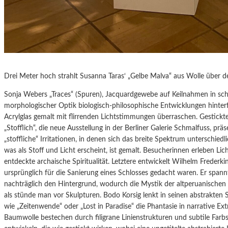
Drei Meter hoch strahlt Susanna Taras‘ „Gelbe Malva“ aus Wolle über
Sonja Webers „Traces“ (Spuren), Jacquardgewebe auf Keilnahmen in sc
morphologischer Optik biologisch-philosophische Entwicklungen hinter
Acrylglas gemalt mit flirrenden Lichtstimmungen überraschen. Gestickter
„Stofflich“, die neue Ausstellung in der Berliner Galerie Schmalfuss, pr
„stoffliche“ Irritationen, in denen sich das breite Spektrum unterschied
was als Stoff und Licht erscheint, ist gemalt. Besucherinnen erleben Li
entdeckte archaische Spiritualität. Letztere entwickelt Wilhelm Frederkin
ursprünglich für die Sanierung eines Schlosses gedacht waren. Er spann
nachträglich den Hintergrund, wodurch die Mystik der altperuanischen
als stünde man vor Skulpturen. Bodo Korsig lenkt in seinen abstrakten S
wie „Zeitenwende“ oder „Lost in Paradise“ die Phantasie in narrative E
Baumwolle bestechen durch filigrane Linienstrukturen und subtile Farbs