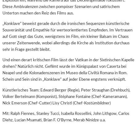
Explosion ein, während die Kamera auf das Deckengemälde fokussiert.
Diese Ambivalenzen zwischen pompöser Szenarien und satirischem
Unterton machen den Reiz des Films aus.
„Konklave“ beweist gerade durch die ironischen Sequenzen künstlerische
Souveränität und Empathie für werteorientiertes Empfinden. Im Vertrauen
auf Gott siegt das Gute, wenigstens im Film, ein kleiner Balsam im Chaos
unserer Zeitenwende, wobei allerdings die Kirche als Institution durchaus
sehr in Frage gestellt bleibt.
Und einen derart kritischen Film lässt der Vatikan in der Sixtinischen Kapelle
drehen? Natürlich nicht. Gefilmt wurde im Königspalast von Caserta bei
Neapel und die Kolonadenszenen im Museo della Civiltà Romana in Rom.
Schein und Sein sind in „Konklave“ auf jeder Ebene engstens verknüpft.
Künstlerisches Team: Edward Berger (Regie), Peter Straughan (Drehbuch),
Volker Bertelmann (Komponist), Stéphane Fontaine (Chef-Kameramann),
Nick Emerson (Chef-Cutter) Lisy Christl (Chef-Kostümbildner)
Mit: Ralph Fiennes, Stanley Tucci, Isabella Rossellini, John Lithgow, Carlos
Diehz, Lucian Msamati, Brían F. O’Byrne, Merab Ninidze u.a.