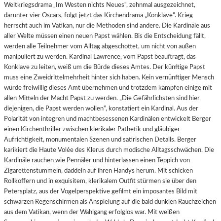
Weltkriegsdrama „Im Westen nichts Neues“, zehnmal ausgezeichnet,
darunter vier Oscars, folgt jetzt das Kirchendrama „Konklave“. Krieg
herrscht auch im Vatikan, nur die Methoden sind andere. Die Kardinäle aus
aller Welte müssen einen neuen Papst wählen. Bis die Entscheidung fällt,
werden alle Teilnehmer vom Alltag abgeschottet, um nicht von außen
manipuliert zu werden. Kardinal Lawrence, vom Papst beauftragt, das
Konklave zu leiten, weiß um die Bürde dieses Amtes. Der künftige Papst
muss eine Zweidrittelmehrheit hinter sich haben. Kein vernünftiger Mensch
würde freiwillig dieses Amt übernehmen und trotzdem kämpfen einige mit
allen Mitteln der Macht Papst zu werden. „Die Gefährlichsten sind hier
diejenigen, die Papst werden wollen“, konstatiert ein Kardinal. Aus der
Polarität von integren und machtbesessenen Kardinälen entwickelt Berger
einen Kirchenthriller zwischen klerikaler Pathetik und gläubiger
Aufrichtigkeit, monumentalen Szenen und satirischen Details. Berger
karikiert die Haute Volée des Klerus durch modische Alltagsschwächen. Die
Kardinäle rauchen wie Pennäler und hinterlassen einen Teppich von
Zigarettenstummeln, daddeln auf ihren Handys herum. Mit schicken
Rollkoffern und in exquisitem, klerikalem Outfit stürmen sie über den
Petersplatz, aus der Vogelperspektive gefilmt ein imposantes Bild mit
schwarzen Regenschirmen als Anspielung auf die bald dunklen Rauchzeichen
aus dem Vatikan, wenn der Wahlgang erfolglos war. Mit weißen