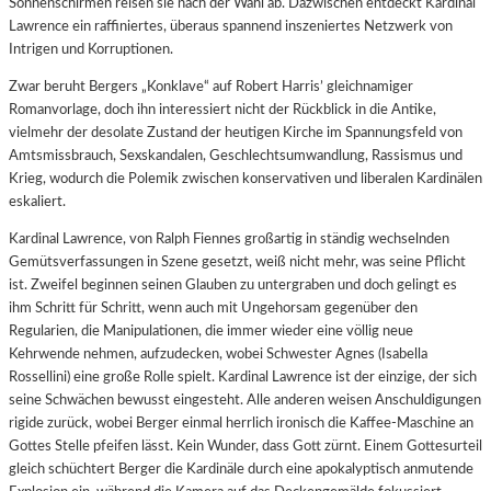
Sonnenschirmen reisen sie nach der Wahl ab. Dazwischen entdeckt Kardinal
Lawrence ein raffiniertes, überaus spannend inszeniertes Netzwerk von
Intrigen und Korruptionen.
Zwar beruht Bergers „Konklave“ auf Robert Harris’ gleichnamiger
Romanvorlage, doch ihn interessiert nicht der Rückblick in die Antike,
vielmehr der desolate Zustand der heutigen Kirche im Spannungsfeld von
Amtsmissbrauch, Sexskandalen, Geschlechtsumwandlung, Rassismus und
Krieg, wodurch die Polemik zwischen konservativen und liberalen Kardinälen
eskaliert.
Kardinal Lawrence, von Ralph Fiennes großartig in ständig wechselnden
Gemütsverfassungen in Szene gesetzt, weiß nicht mehr, was seine Pflicht
ist. Zweifel beginnen seinen Glauben zu untergraben und doch gelingt es
ihm Schritt für Schritt, wenn auch mit Ungehorsam gegenüber den
Regularien, die Manipulationen, die immer wieder eine völlig neue
Kehrwende nehmen, aufzudecken, wobei Schwester Agnes (Isabella
Rossellini) eine große Rolle spielt. Kardinal Lawrence ist der einzige, der sich
seine Schwächen bewusst eingesteht. Alle anderen weisen Anschuldigungen
rigide zurück, wobei Berger einmal herrlich ironisch die Kaffee-Maschine an
Gottes Stelle pfeifen lässt. Kein Wunder, dass Gott zürnt. Einem Gottesurteil
gleich schüchtert Berger die Kardinäle durch eine apokalyptisch anmutende