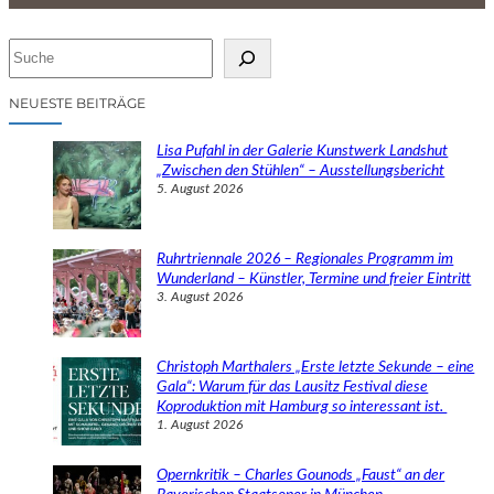
S
u
c
NEUESTE BEITRÄGE
h
e
Lisa Pufahl in der Galerie Kunstwerk Landshut
n
„Zwischen den Stühlen“ – Ausstellungsbericht
5. August 2026
Ruhrtriennale 2026 – Regionales Programm im
Wunderland – Künstler, Termine und freier Eintritt
3. August 2026
Christoph Marthalers „Erste letzte Sekunde – eine
Gala“: Warum für das Lausitz Festival diese
Koproduktion mit Hamburg so interessant ist.
1. August 2026
Opernkritik – Charles Gounods „Faust“ an der