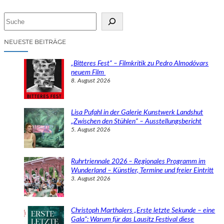
S
u
c
NEUESTE BEITRÄGE
h
e
„Bitteres Fest“ – Filmkritik zu Pedro Almodóvars
n
neuem Film
8. August 2026
Lisa Pufahl in der Galerie Kunstwerk Landshut
„Zwischen den Stühlen“ – Ausstellungsbericht
5. August 2026
Ruhrtriennale 2026 – Regionales Programm im
Wunderland – Künstler, Termine und freier Eintritt
3. August 2026
Christoph Marthalers „Erste letzte Sekunde – eine
Gala“: Warum für das Lausitz Festival diese