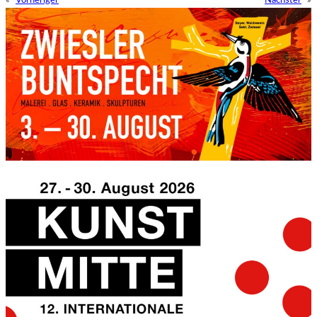
«
Vorheriger
Nächster
»