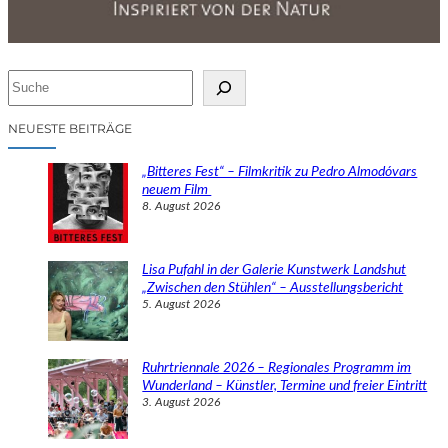
S
u
c
NEUESTE BEITRÄGE
h
e
„Bitteres Fest“ – Filmkritik zu Pedro Almodóvars
n
neuem Film
8. August 2026
Lisa Pufahl in der Galerie Kunstwerk Landshut
„Zwischen den Stühlen“ – Ausstellungsbericht
5. August 2026
Ruhrtriennale 2026 – Regionales Programm im
Wunderland – Künstler, Termine und freier Eintritt
3. August 2026