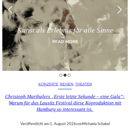
München –
s Erlebnis für alle Sinne
„Paradig
READ MORE
KONZERTE
, 
REISEN
, 
THEATER
Christoph Marthalers „Erste letzte Sekunde – eine Gala“:
Warum für das Lausitz Festival diese Koproduktion mit
Hamburg so interessant ist.
Veröffentlicht am:
1. August 2026
von
Michaela Schabel