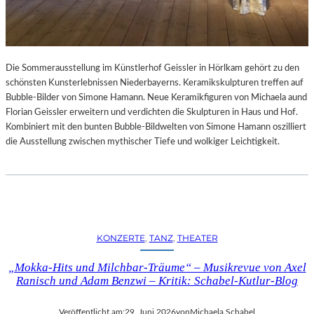
Die Sommerausstellung im Künstlerhof Geissler in Hörlkam gehört zu den
schönsten Kunsterlebnissen Niederbayerns. Keramikskulpturen treffen auf
Bubble-Bilder von Simone Hamann. Neue Keramikfiguren von Michaela aund
Florian Geissler erweitern und verdichten die Skulpturen in Haus und Hof.
Kombiniert mit den bunten Bubble-Bildwelten von Simone Hamann oszilliert
die Ausstellung zwischen mythischer Tiefe und wolkiger Leichtigkeit.
KONZERTE
, 
TANZ
, 
THEATER
„Mokka-Hits und Milchbar-Träume“ – Musikrevue von Axel
Ranisch und Adam Benzwi – Kritik: Schabel-Kutlur-Blog
Veröffentlicht am:
29. Juni 2026
von
Michaela Schabel