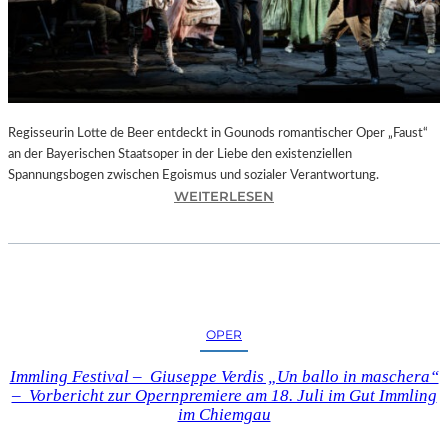
T
E
L
E
T
Z
T
Regisseurin Lotte de Beer entdeckt in Gounods romantischer Oper „Faust“
E
an der Bayerischen Staatsoper in der Liebe den existenziellen
S
Spannungsbogen zwischen Egoismus und sozialer Verantwortung.
E
:
WEITERLESEN
K
O
U
P
N
E
D
R
E
N
–
K
OPER
E
R
I
I
Immling Festival – Giuseppe Verdis „Un ballo in maschera“
N
T
– Vorbericht zur Opernpremiere am 18. Juli im Gut Immling
E
I
im Chiemgau
G
K
A
–