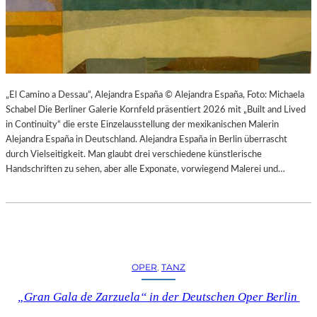
K
S
T
O
I
P
O
E
N
R
M
I
I
N
„El Camino a Dessau“, Alejandra España © Alejandra España, Foto: Michaela
T
M
Schabel Die Berliner Galerie Kornfeld präsentiert 2026 mit „Built and Lived
H
Ü
in Continuity“ die erste Einzelausstellung der mexikanischen Malerin
A
N
Alejandra España in Deutschland. Alejandra España in Berlin überrascht
M
C
durch Vielseitigkeit. Man glaubt drei verschiedene künstlerische
B
H
Handschriften zu sehen, aber alle Exponate, vorwiegend Malerei und…
U
E
R
N
G
–
S
O
O
P
I
E
OPER
, 
TANZ
N
R
T
N
„Gran Gala de Zarzuela“ in der Deutschen Oper Berlin
E
F
R
E