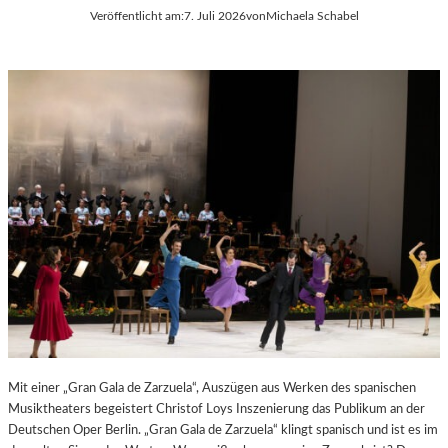
Veröffentlicht am:
7. Juli 2026
von
Michaela Schabel
E
S
S
T
S
S
A
P
N
I
T
E
I
L
S
E
T
2
.
0
2
6
Mit einer „Gran Gala de Zarzuela“, Auszügen aus Werken des spanischen
Musiktheaters begeistert Christof Loys Inszenierung das Publikum an der
Deutschen Oper Berlin. „Gran Gala de Zarzuela“ klingt spanisch und ist es im