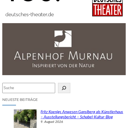
S
u
c
NEUESTE BEITRÄGE
h
e
Fritz Koenigs Anwesen Ganslberg als Künstlerhaus
n
– Ausstellungsbericht – Schabel-Kultur-Blog
9. August 2026