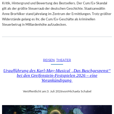
Kritik, Hintergrund und Bewertung des Bestsellers. Der Cum/Ex-Skandal
gilt als der größte Steuerraub der deutschen Geschichte. Staatsanwältin
Anne Brorhilker stand jahrelang im Zentrum der Ermittlungen. Trotz größter
Widerstände gelang es ihr, die Cum/Ex-Geschäfte als kriminellen
Steuerbetrug in Milliardenhöhe aufzudecken.
REISEN
, 
THEATER
Uraufführung des Karl-May-Musical „Das Buschgespenst“
bei den Greifenstein-Festspielen 2026 – eine
Vorankündigung
Veröffentlicht am:
3. Juli 2026
von
Michaela Schabel