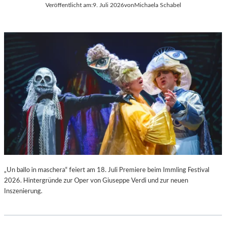
Veröffentlicht am:
9. Juli 2026
von
Michaela Schabel
L
C
A
H
“
A
:
R
W
L
A
E
R
S
U
G
M
O
F
U
Ü
N
R
O
D
D
A
S
S
„
L
F
„Un ballo in maschera“ feiert am 18. Juli Premiere beim Immling Festival
A
A
2026. Hintergründe zur Oper von Giuseppe Verdi und zur neuen
U
U
Inszenierung.
S
S
I
T
T
“