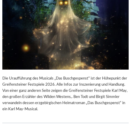
Die Uraufführung des Musicals „Das Buschgespenst“ ist der Höhepunkt der
Greifensteiner Festspiele 2026. Alle Infos zur Inszenierung und Handlung.
Von einer ganz anderen Seite zeigen die Greifensteiner Festspiele Karl May,
den großen Erzähler des Wilden Westens,. Ben Todt und Birgit Simmler
verwandeln dessen erzgebirgischen Heimatroman „Das Buschgespenst“ in
ein Karl May-Musical.