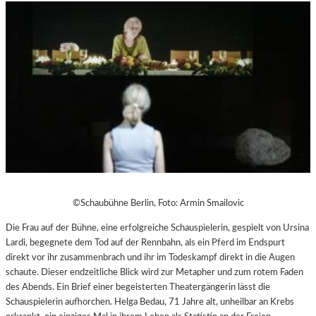
©Schaubühne Berlin, Foto: Armin Smailovic
Die Frau auf der Bühne, eine erfolgreiche Schauspielerin, gespielt von Ursina
Lardi, begegnete dem Tod auf der Rennbahn, als ein Pferd im Endspurt
direkt vor ihr zusammenbrach und ihr im Todeskampf direkt in die Augen
schaute. Dieser endzeitliche Blick wird zur Metapher und zum rotem Faden
des Abends. Ein Brief einer begeisterten Theatergängerin lässt die
Schauspielerin aufhorchen. Helga Bedau, 71 Jahre alt, unheilbar an Krebs