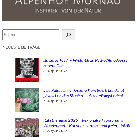
S
u
c
NEUESTE BEITRÄGE
h
e
„Bitteres Fest“ – Filmkritik zu Pedro Almodóvars
n
neuem Film
8. August 2026
Lisa Pufahl in der Galerie Kunstwerk Landshut
„Zwischen den Stühlen“ – Ausstellungsbericht
5. August 2026
Ruhrtriennale 2026 – Regionales Programm im
Wunderland – Künstler, Termine und freier Eintritt
3. August 2026