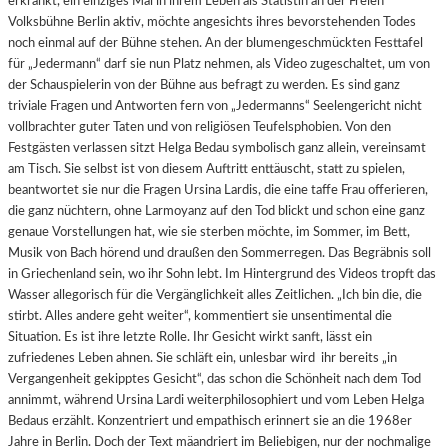
erkrankt, ein einziges Mal in ihrem Leben als Statistin an der Freien
Volksbühne Berlin aktiv, möchte angesichts ihres bevorstehenden Todes
noch einmal auf der Bühne stehen. An der blumengeschmückten Festtafel
für „Jedermann“ darf sie nun Platz nehmen, als Video zugeschaltet, um von
der Schauspielerin von der Bühne aus befragt zu werden. Es sind ganz
triviale Fragen und Antworten fern von „Jedermanns“ Seelengericht nicht
vollbrachter guter Taten und von religiösen Teufelsphobien. Von den
Festgästen verlassen sitzt Helga Bedau symbolisch ganz allein, vereinsamt
am Tisch. Sie selbst ist von diesem Auftritt enttäuscht, statt zu spielen,
beantwortet sie nur die Fragen Ursina Lardis, die eine taffe Frau offerieren,
die ganz nüchtern, ohne Larmoyanz auf den Tod blickt und schon eine ganz
genaue Vorstellungen hat, wie sie sterben möchte, im Sommer, im Bett,
Musik von Bach hörend und draußen den Sommerregen. Das Begräbnis soll
in Griechenland sein, wo ihr Sohn lebt. Im Hintergrund des Videos tropft das
Wasser allegorisch für die Vergänglichkeit alles Zeitlichen. „Ich bin die, die
stirbt. Alles andere geht weiter“, kommentiert sie unsentimental die
Situation. Es ist ihre letzte Rolle. Ihr Gesicht wirkt sanft, lässt ein
zufriedenes Leben ahnen. Sie schläft ein, unlesbar wird
ihr bereits „in
Vergangenheit gekipptes Gesicht“, das schon die Schönheit nach dem Tod
annimmt, während Ursina Lardi weiterphilosophiert und vom Leben Helga
Bedaus erzählt. Konzentriert und empathisch erinnert sie an die 1968er
Jahre in Berlin. Doch der Text mäandriert im Beliebigen, nur der nochmalige