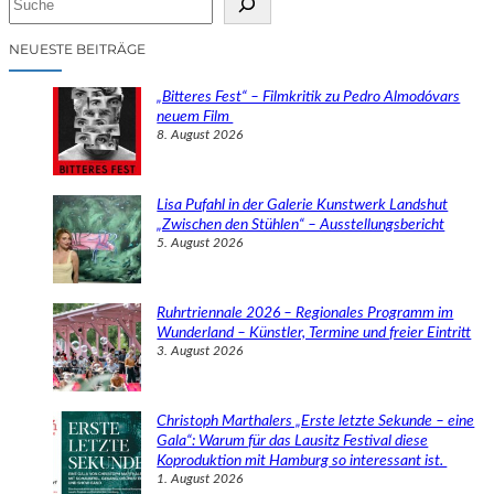
u
c
NEUESTE BEITRÄGE
h
e
„Bitteres Fest“ – Filmkritik zu Pedro Almodóvars
n
neuem Film
8. August 2026
Lisa Pufahl in der Galerie Kunstwerk Landshut
„Zwischen den Stühlen“ – Ausstellungsbericht
5. August 2026
Ruhrtriennale 2026 – Regionales Programm im
Wunderland – Künstler, Termine und freier Eintritt
3. August 2026
Christoph Marthalers „Erste letzte Sekunde – eine
Gala“: Warum für das Lausitz Festival diese
Koproduktion mit Hamburg so interessant ist.
1. August 2026