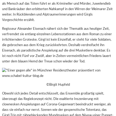
als Mensch auf das Töten führt er als Krimineller und Mörder, Juwelendieb
und Bankräuber den erbitterten Nahkampf in den Wirren der Weimarer Zeit
weiter. In Rückblenden und Alptraumerinnerungen wird Girgls
Vorgeschichte erzählt.
Regisseur Alexander Eisenach nähert sich der Thematik aus heutiger Zeit,
verfremdet sie entlang einzelnen Lebensstationen aus dem Roman zu einer
irrlichternden Groteske. Girgl ist kein Einzelfall, er steht für viele Soldaten,
die gebrochen aus dem Krieg zurückkehrten. Deshalb verdreifacht ihn
Eisenach, als parodistische Anspielung auf die drei Musketiere denkbar.
Es
ist noch nicht Fünf vor Zwölf, aber
in Zeiten vermeintlichen Friedens lauert
unter dem blauen Hemd der Treue schon wieder der Tod.
©Birgit Hupfeld
Obwohl sich jedes Detail entschlüsselt, das Ensemble großartig spielt,
überzeugt das Regiekonzept nicht. Die exaltierte Inszenierung mit
clownesken Anspielungen auf Corona-Gegenwart beeindruckt weniger, als
dass sie einfach nur nervt. Szenen wie der gespenstische Totentanz, das
Girgl-Trio mit zähnebleckenden Mundmasken auf dem Niveau einer Puppet-