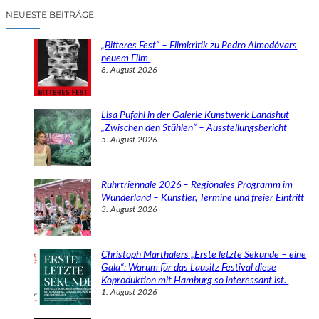
c
NEUESTE BEITRÄGE
h
e
„Bitteres Fest“ – Filmkritik zu Pedro Almodóvars
n
neuem Film
8. August 2026
Lisa Pufahl in der Galerie Kunstwerk Landshut
„Zwischen den Stühlen“ – Ausstellungsbericht
5. August 2026
Ruhrtriennale 2026 – Regionales Programm im
Wunderland – Künstler, Termine und freier Eintritt
3. August 2026
Christoph Marthalers „Erste letzte Sekunde – eine
Gala“: Warum für das Lausitz Festival diese
Koproduktion mit Hamburg so interessant ist.
1. August 2026