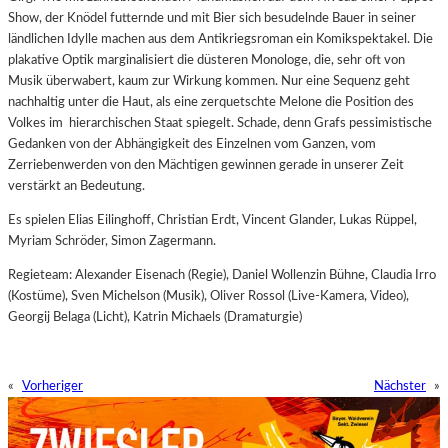
Show, der Knödel futternde und mit Bier sich besudelnde Bauer in seiner
ländlichen Idylle machen aus dem Antikriegsroman ein Komikspektakel. Die
plakative Optik marginalisiert die düsteren Monologe, die, sehr oft von
Musik überwabert, kaum zur Wirkung kommen. Nur eine Sequenz geht
nachhaltig unter die Haut, als eine zerquetschte Melone die Position des
Volkes im hierarchischen Staat spiegelt. Schade, denn Grafs pessimistische
Gedanken von der Abhängigkeit des Einzelnen vom Ganzen, vom
Zerriebenwerden von den Mächtigen gewinnen gerade in unserer Zeit
verstärkt an Bedeutung.
Es spielen Elias Eilinghoff, Christian Erdt, Vincent Glander, Lukas Rüppel,
Myriam Schröder, Simon Zagermann.
Regieteam: Alexander Eisenach (Regie), Daniel Wollenzin Bühne, Claudia Irro
(Kostüme), Sven Michelson (Musik), Oliver Rossol (Live-Kamera, Video),
Georgij Belaga (Licht), Katrin Michaels (Dramaturgie)
«
Vorheriger
Nächster
»