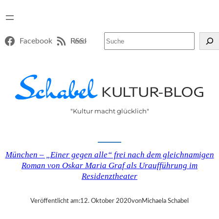
Suchen
Facebook
RSS-Feed
"Kultur macht glücklich"
München – „Einer gegen alle“ frei nach dem gleichnamigen
Roman von Oskar Maria Graf als Uraufführung im
Residenztheater
Veröffentlicht am:
12. Oktober 2020
von
Michaela Schabel