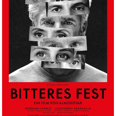
S
L
B
E
R
G
A
L
S
K
Ü
N
S
T
L
E
R
H
A
U
S