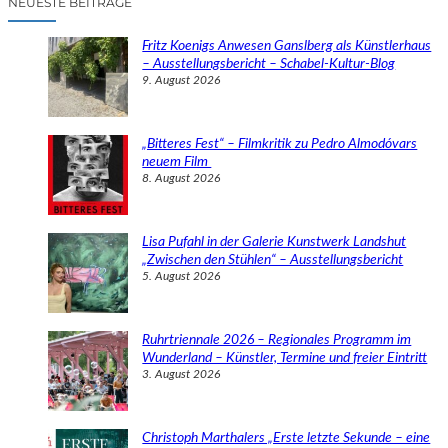
NEUESTE BEITRÄGE
h
e
Fritz Koenigs Anwesen Ganslberg als Künstlerhaus
n
– Ausstellungsbericht – Schabel-Kultur-Blog
9. August 2026
„Bitteres Fest“ – Filmkritik zu Pedro Almodóvars
neuem Film
8. August 2026
Lisa Pufahl in der Galerie Kunstwerk Landshut
„Zwischen den Stühlen“ – Ausstellungsbericht
5. August 2026
Ruhrtriennale 2026 – Regionales Programm im
Wunderland – Künstler, Termine und freier Eintritt
3. August 2026
Christoph Marthalers „Erste letzte Sekunde – eine