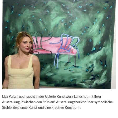
S
–
C
F
H
I
A
L
B
M
E
K
L
R
-
I
K
T
U
I
L
K
T
Z
U
U
R
P
-
E
B
D
L
R
O
O
Lisa Pufahl überrascht in der Galerie Kunstwerk Landshut mit ihrer
G
A
Ausstellung ‚Zwischen den Stühlen‘. Ausstellungsbericht über symbolische
L
Stuhlbilder, junge Kunst und eine kreative Künstlerin.
M