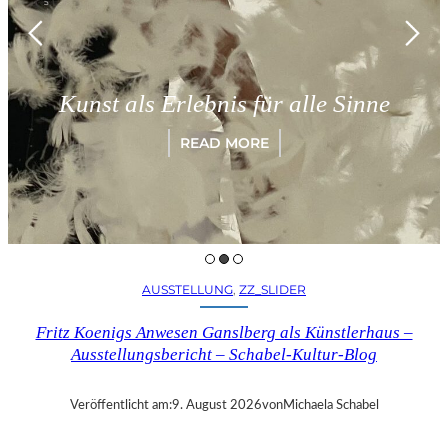
München
als Erlebnis für alle Sinne
„Parad
READ MORE
AUSSTELLUNG
, 
ZZ_SLIDER
Fritz Koenigs Anwesen Ganslberg als Künstlerhaus –
Ausstellungsbericht – Schabel-Kultur-Blog
Veröffentlicht am:
9. August 2026
von
Michaela Schabel