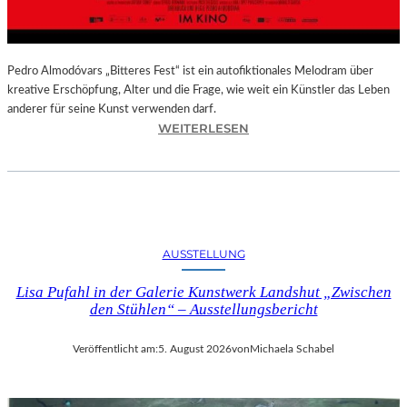
–
A
U
S
Pedro Almodóvars „Bitteres Fest“ ist ein autofiktionales Melodram über
S
kreative Erschöpfung, Alter und die Frage, wie weit ein Künstler das Leben
T
anderer für seine Kunst verwenden darf.
E
:
WEITERLESEN
L
„
L
B
U
I
N
T
G
T
S
E
AUSSTELLUNG
B
R
E
E
Lisa Pufahl in der Galerie Kunstwerk Landshut „Zwischen
R
S
den Stühlen“ – Ausstellungsbericht
I
F
C
E
Veröffentlicht am:
5. August 2026
von
Michaela Schabel
H
S
T
T
–
“