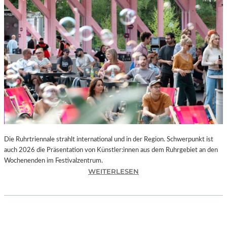
I
E
K
U
N
S
T
W
E
R
K
L
A
N
Die Ruhrtriennale strahlt international und in der Region. Schwerpunkt ist
D
auch 2026 die Präsentation von Künstler:innen aus dem Ruhrgebiet an den
S
Wochenenden im Festivalzentrum.
H
:
WEITERLESEN
U
R
T
U
„
H
Z
R
W
T