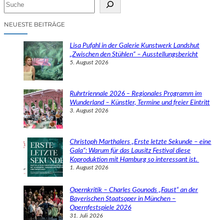
S
u
c
NEUESTE BEITRÄGE
h
e
Lisa Pufahl in der Galerie Kunstwerk Landshut
n
„Zwischen den Stühlen“ – Ausstellungsbericht
5. August 2026
Ruhrtriennale 2026 – Regionales Programm im
Wunderland – Künstler, Termine und freier Eintritt
3. August 2026
Christoph Marthalers „Erste letzte Sekunde – eine
Gala“: Warum für das Lausitz Festival diese
Koproduktion mit Hamburg so interessant ist.
1. August 2026
Opernkritik – Charles Gounods „Faust“ an der
Bayerischen Staatsoper in München –
Opernfestspiele 2026
31. Juli 2026