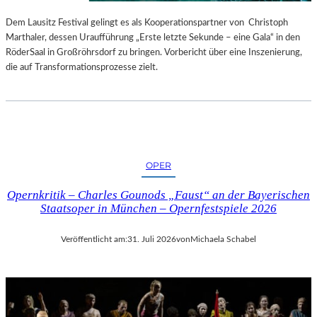
S
E
T
S
Dem Lausitz Festival gelingt es als Kooperationspartner von Christoph
E
P
Marthaler, dessen Uraufführung „Erste letzte Sekunde – eine Gala“ in den
L
R
RöderSaal in Großröhrsdorf zu bringen. Vorbericht über eine Inszenierung,
L
O
die auf Transformationsprozesse zielt.
U
G
N
R
G
A
S
M
B
M
E
I
OPER
R
M
I
W
Opernkritik – Charles Gounods „Faust“ an der Bayerischen
C
U
Staatsoper in München – Opernfestspiele 2026
H
N
T
D
Veröffentlicht am:
31. Juli 2026
von
Michaela Schabel
E
R
L
A
N