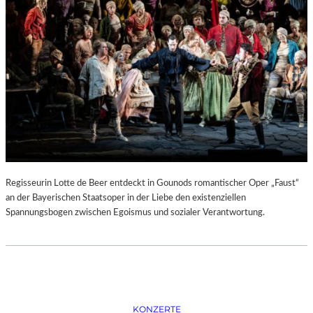
D
–
K
Ü
N
S
T
L
E
R
,
T
E
Regisseurin Lotte de Beer entdeckt in Gounods romantischer Oper „Faust“
R
an der Bayerischen Staatsoper in der Liebe den existenziellen
M
Spannungsbogen zwischen Egoismus und sozialer Verantwortung.
I
N
E
U
N
D
F
KONZERTE