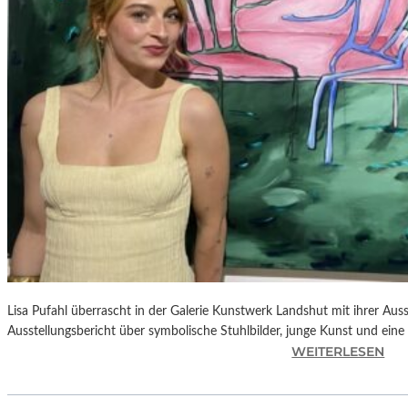
E
D
R
O
A
L
M
O
D
Ó
V
A
R
S
N
Lisa Pufahl überrascht in der Galerie Kunstwerk Landshut mit ihrer Auss
E
Ausstellungsbericht über symbolische Stuhlbilder, junge Kunst und eine 
U
:
WEITERLESEN
E
L
M
I
F