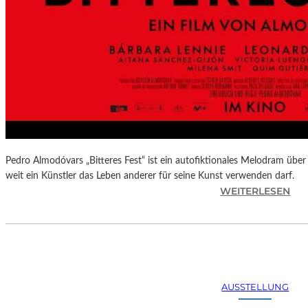
Pedro Almodóvars „Bitteres Fest“ ist ein autofiktionales Melodram über 
weit ein Künstler das Leben anderer für seine Kunst verwenden darf.
:
WEITERLESEN
„
B
I
T
T
E
AUSSTELLUNG
R