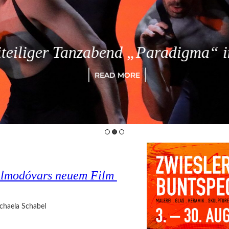
eiliger Tanzabend „Paradigma“ in
READ MORE
o Almodóvars neuem Film
chaela Schabel