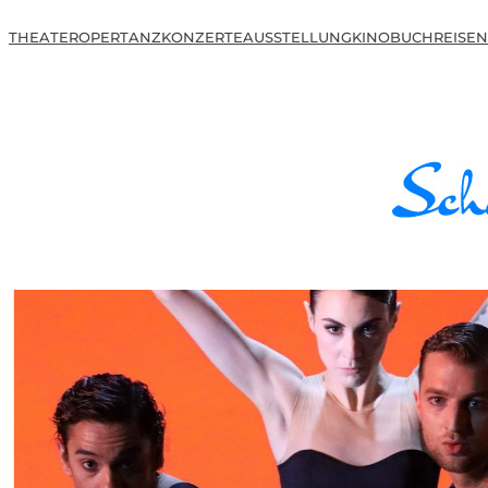
THEATER
OPER
TANZ
KONZERTE
AUSSTELLUNG
KINO
BUCH
REISEN