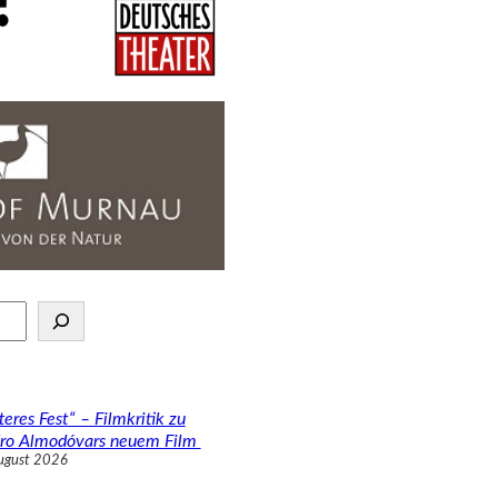
teres Fest“ – Filmkritik zu
ro Almodóvars neuem Film
ugust 2026