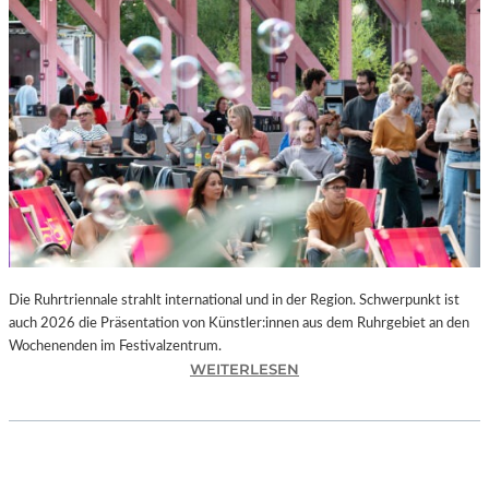
I
E
K
U
N
S
T
W
E
R
K
L
A
N
Die Ruhrtriennale strahlt international und in der Region. Schwerpunkt ist
D
auch 2026 die Präsentation von Künstler:innen aus dem Ruhrgebiet an den
S
Wochenenden im Festivalzentrum.
H
:
WEITERLESEN
U
R
T
U
„
H
Z
R
W
T