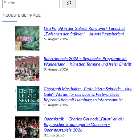
S
u
c
NEUESTE BEITRÄGE
h
e
Lisa Pufahl in der Galerie Kunstwerk Landshut
n
„Zwischen den Stühlen“ – Ausstellungsbericht
5. August 2026
Ruhrtriennale 2026 – Regionales Programm im
Wunderland – Künstler, Termine und freier Eintritt
3. August 2026
Christoph Marthalers „Erste letzte Sekunde – eine
Gala“: Warum für das Lausitz Festival diese
Koproduktion mit Hamburg so interessant ist.
1. August 2026
Opernkritik – Charles Gounods „Faust“ an der
Bayerischen Staatsoper in München –
Opernfestspiele 2026
31. Juli 2026