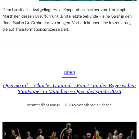
S
E
T
S
Dem Lausitz Festival gelingt es als Kooperationspartner von Christoph
E
P
Marthaler, dessen Uraufführung „Erste letzte Sekunde – eine Gala“ in den
L
R
RöderSaal in Großröhrsdorf zu bringen. Vorbericht über eine Inszenierung,
L
O
die auf Transformationsprozesse zielt.
U
G
N
R
G
A
S
M
B
M
E
I
OPER
R
M
I
W
Opernkritik – Charles Gounods „Faust“ an der Bayerischen
C
U
Staatsoper in München – Opernfestspiele 2026
H
N
T
D
Veröffentlicht am:
31. Juli 2026
von
Michaela Schabel
E
R
L
A
N