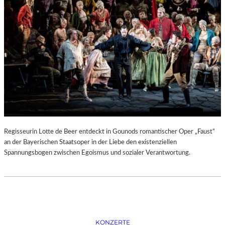
D
–
K
Ü
N
S
T
L
E
R
,
T
E
Regisseurin Lotte de Beer entdeckt in Gounods romantischer Oper „Faust“
R
an der Bayerischen Staatsoper in der Liebe den existenziellen
M
Spannungsbogen zwischen Egoismus und sozialer Verantwortung.
I
N
E
U
N
D
F
KONZERTE