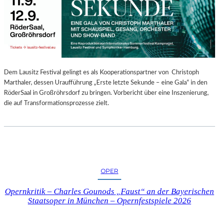
E
N
“
–
A
U
S
Dem Lausitz Festival gelingt es als Kooperationspartner von Christoph
S
Marthaler, dessen Uraufführung „Erste letzte Sekunde – eine Gala“ in den
T
RöderSaal in Großröhrsdorf zu bringen. Vorbericht über eine Inszenierung,
E
die auf Transformationsprozesse zielt.
L
L
U
N
G
S
OPER
B
E
Opernkritik – Charles Gounods „Faust“ an der Bayerischen
R
Staatsoper in München – Opernfestspiele 2026
I
C