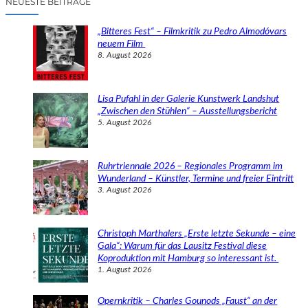
NEUESTE BEITRÄGE
h
e
„Bitteres Fest“ – Filmkritik zu Pedro Almodóvars
n
neuem Film
8. August 2026
Lisa Pufahl in der Galerie Kunstwerk Landshut
„Zwischen den Stühlen“ – Ausstellungsbericht
5. August 2026
Ruhrtriennale 2026 – Regionales Programm im
Wunderland – Künstler, Termine und freier Eintritt
3. August 2026
Christoph Marthalers „Erste letzte Sekunde – eine
Gala“: Warum für das Lausitz Festival diese
Koproduktion mit Hamburg so interessant ist.
1. August 2026
Opernkritik – Charles Gounods „Faust“ an der