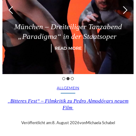
Dreiteiliger Tanzabend
Triest 
a“ in der Staatsoper
READ MORE
ALLGEMEIN
„Bitteres Fest“ – Filmkritik zu Pedro Almodóvars neuem
Film
Veröffentlicht am:
8. August 2026
von
Michaela Schabel