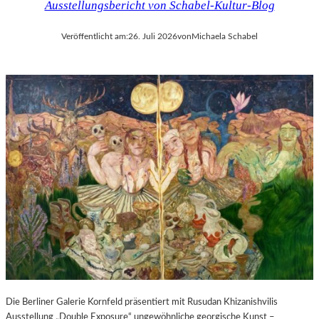
Ausstellungsbericht von Schabel-Kultur-Blog
Veröffentlicht am:
26. Juli 2026
von
Michaela Schabel
Die Berliner Galerie Kornfeld präsentiert mit Rusudan Khizanishvilis
Ausstellung „Double Exposure“ ungewöhnliche georgische Kunst –