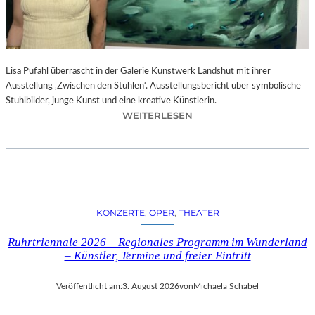
E
D
R
O
Lisa Pufahl überrascht in der Galerie Kunstwerk Landshut mit ihrer
A
Ausstellung ‚Zwischen den Stühlen‘. Ausstellungsbericht über symbolische
L
Stuhlbilder, junge Kunst und eine kreative Künstlerin.
M
:
WEITERLESEN
O
L
D
I
Ó
S
V
A
A
P
R
U
S
KONZERTE
, 
OPER
, 
THEATER
F
N
A
E
Ruhrtriennale 2026 – Regionales Programm im Wunderland
H
U
– Künstler, Termine und freier Eintritt
L
E
I
M
Veröffentlicht am:
3. August 2026
von
Michaela Schabel
N
F
D
I