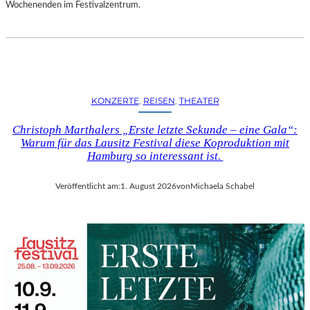
D
Wochenenden im Festivalzentrum.
S
H
U
T
„
Z
KONZERTE
, 
REISEN
, 
THEATER
W
I
Christoph Marthalers „Erste letzte Sekunde – eine Gala“:
S
Warum für das Lausitz Festival diese Koproduktion mit
C
Hamburg so interessant ist.
H
E
Veröffentlicht am:
1. August 2026
von
Michaela Schabel
N
D
E
N
S
T
Ü
H
L