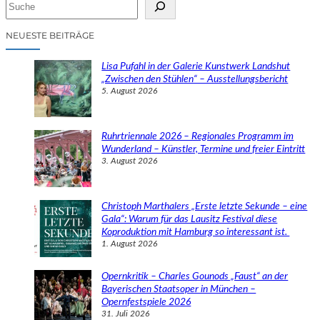
S
u
c
NEUESTE BEITRÄGE
h
e
Lisa Pufahl in der Galerie Kunstwerk Landshut
n
„Zwischen den Stühlen“ – Ausstellungsbericht
5. August 2026
Ruhrtriennale 2026 – Regionales Programm im
Wunderland – Künstler, Termine und freier Eintritt
3. August 2026
Christoph Marthalers „Erste letzte Sekunde – eine
Gala“: Warum für das Lausitz Festival diese
Koproduktion mit Hamburg so interessant ist.
1. August 2026
Opernkritik – Charles Gounods „Faust“ an der
Bayerischen Staatsoper in München –
Opernfestspiele 2026
31. Juli 2026