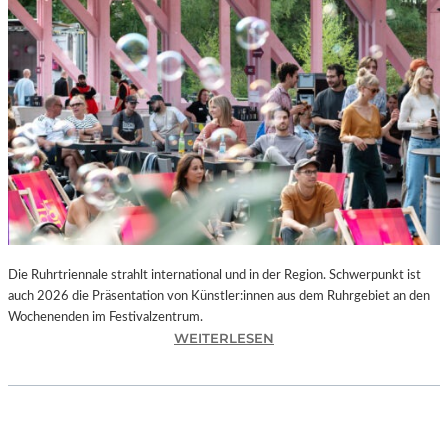
I
E
K
U
N
S
T
W
E
R
K
L
A
N
Die Ruhrtriennale strahlt international und in der Region. Schwerpunkt ist
D
auch 2026 die Präsentation von Künstler:innen aus dem Ruhrgebiet an den
S
Wochenenden im Festivalzentrum.
H
:
WEITERLESEN
U
R
T
U
„
H
Z
R
W
T