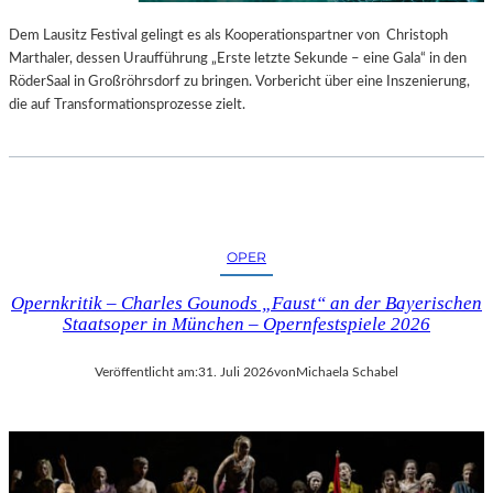
S
E
T
S
Dem Lausitz Festival gelingt es als Kooperationspartner von Christoph
E
P
Marthaler, dessen Uraufführung „Erste letzte Sekunde – eine Gala“ in den
L
R
RöderSaal in Großröhrsdorf zu bringen. Vorbericht über eine Inszenierung,
L
O
die auf Transformationsprozesse zielt.
U
G
N
R
G
A
S
M
B
M
E
I
OPER
R
M
I
W
Opernkritik – Charles Gounods „Faust“ an der Bayerischen
C
U
Staatsoper in München – Opernfestspiele 2026
H
N
T
D
Veröffentlicht am:
31. Juli 2026
von
Michaela Schabel
E
R
L
A
N