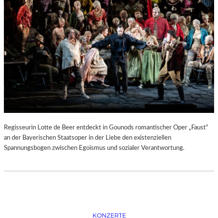
D
–
K
Ü
N
S
T
L
E
R
,
T
E
Regisseurin Lotte de Beer entdeckt in Gounods romantischer Oper „Faust“
R
an der Bayerischen Staatsoper in der Liebe den existenziellen
M
Spannungsbogen zwischen Egoismus und sozialer Verantwortung.
I
N
E
U
N
D
F
KONZERTE