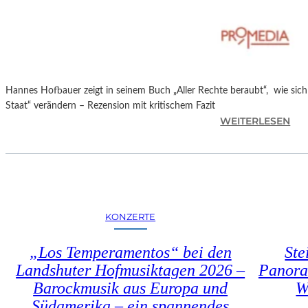
T
M
I
N
I
C
Hannes Hofbauer zeigt in seinem Buch „Aller Rechte beraubt“, wie sic
H
Staat“ verändern – Rezension mit kritischem Fazit
M
:
WEITERLESEN
A
H
Y
A
R
N
N
E
S
KONZERTE
H
O
„Los Temperamentos“ bei den
Ste
F
Landshuter Hofmusiktagen 2026 –
Panora
B
Barockmusik aus Europa und
W
A
U
Südamerika – ein spannendes