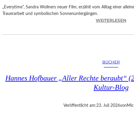
„Everytime“, Sandra Wollners neuer Film, erzählt vom Alltag einer allei
Trauerarbeit und symbolischen Sonnenuntergängen.
:
WEITERLESEN
„
E
V
E
R
Y
BÜCHER
T
I
Hannes Hofbauer „Aller Rechte beraubt“ (2
M
E
Kultur-Blog
“
–
S
Veröffentlicht am:
23. Juli 2026
von
Mic
A
N
D
R