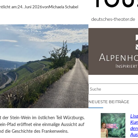
ntlicht am:
24. Juni 2026
von
Michaela Schabel
S
u
c
NEUESTE BEITRÄGE
h
e
Lisa
st der Stein-Wein im östlichen Teil Würzburgs.
n
Kun
in-Pfad eröffnet eine einmalige Aussicht auf
den
d die Geschichte des Frankenweins.
Aus