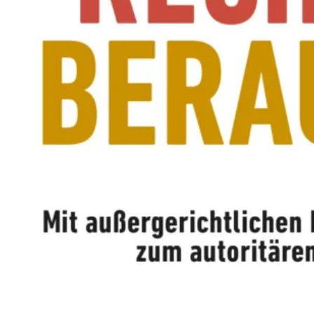
M
E
N
T
E
L
L
E
R
F
I
L
M
M
I
T
B
I
R
G
I