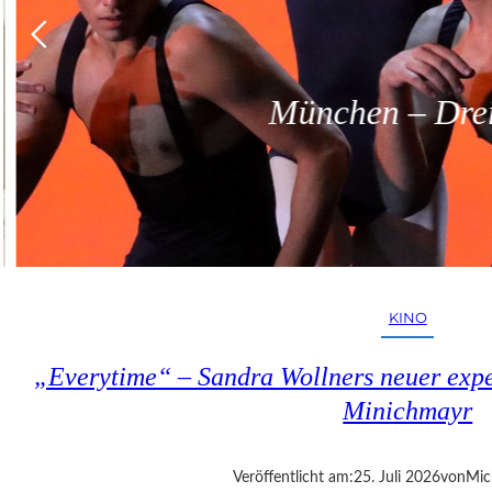
München – Dreit
KINO
„Everytime“ – Sandra Wollners neuer exper
Minichmayr
Veröffentlicht am:
25. Juli 2026
von
Mic