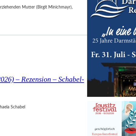
nerziehenden Mutter (Birgit Minichmayr),
026) – Rezension – Schabel-
haela Schabel