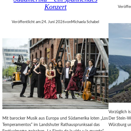
E
Konzert
Veröffe
R
„
Veröffentlicht am:
24. Juni 2026
von
Michaela Schabel
A
L
L
E
R
R
E
C
H
T
E
B
E
R
Vorzüglich i
A
Mit barocker Musik aus Europa und Südamerika loten „Los
Der Stein-We
U
Temperamentos“ im Landshuter Rathausprunksaal das
Würzburg un
B