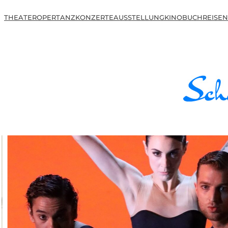
THEATER
OPER
TANZ
KONZERTE
AUSSTELLUNG
KINO
BUCH
REISEN