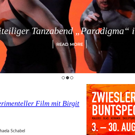
eiliger Tanzabend „Paradigma“ in
READ MORE
imenteller Film mit Birgit
haela Schabel