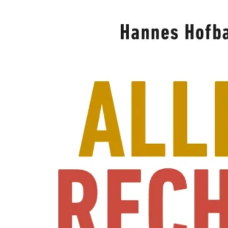
A
W
O
L
L
N
E
R
S
N
E
U
E
R
E
X
P
E
R
I