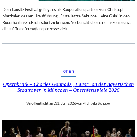
S
E
T
S
Dem Lausitz Festival gelingt es als Kooperationspartner von Christoph
E
P
Marthaler, dessen Uraufführung „Erste letzte Sekunde – eine Gala“ in den
L
R
RöderSaal in Großröhrsdorf zu bringen. Vorbericht über eine Inszenierung,
L
O
die auf Transformationsprozesse zielt.
U
G
N
R
G
A
S
M
B
M
E
I
OPER
R
M
I
W
Opernkritik – Charles Gounods „Faust“ an der Bayerischen
C
U
Staatsoper in München – Opernfestspiele 2026
H
N
T
D
Veröffentlicht am:
31. Juli 2026
von
Michaela Schabel
E
R
L
A
N