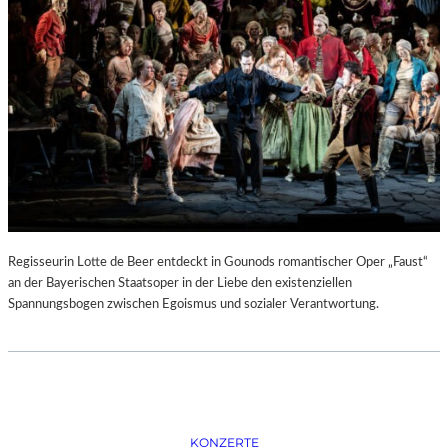
D
–
K
Ü
N
S
T
L
E
R
,
T
E
Regisseurin Lotte de Beer entdeckt in Gounods romantischer Oper „Faust“
R
an der Bayerischen Staatsoper in der Liebe den existenziellen
M
Spannungsbogen zwischen Egoismus und sozialer Verantwortung.
I
N
E
U
N
D
F
KONZERTE