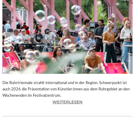
I
E
K
U
N
S
T
W
E
R
K
L
A
N
Die Ruhrtriennale strahlt international und in der Region. Schwerpunkt ist
D
auch 2026 die Präsentation von Künstler:innen aus dem Ruhrgebiet an den
S
Wochenenden im Festivalzentrum.
H
:
WEITERLESEN
U
R
T
U
„
H
Z
R
W
T