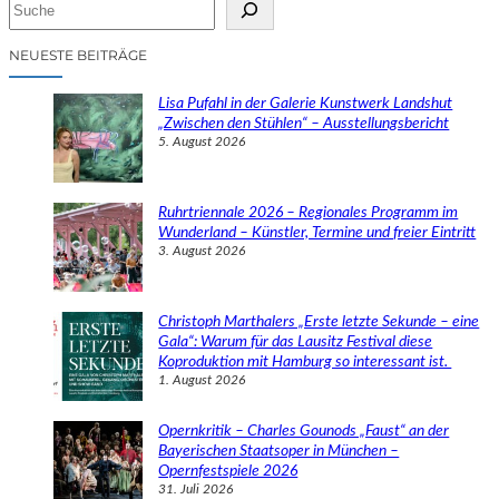
S
u
c
NEUESTE BEITRÄGE
h
e
Lisa Pufahl in der Galerie Kunstwerk Landshut
n
„Zwischen den Stühlen“ – Ausstellungsbericht
5. August 2026
Ruhrtriennale 2026 – Regionales Programm im
Wunderland – Künstler, Termine und freier Eintritt
3. August 2026
Christoph Marthalers „Erste letzte Sekunde – eine
Gala“: Warum für das Lausitz Festival diese
Koproduktion mit Hamburg so interessant ist.
1. August 2026
Opernkritik – Charles Gounods „Faust“ an der
Bayerischen Staatsoper in München –
Opernfestspiele 2026
31. Juli 2026