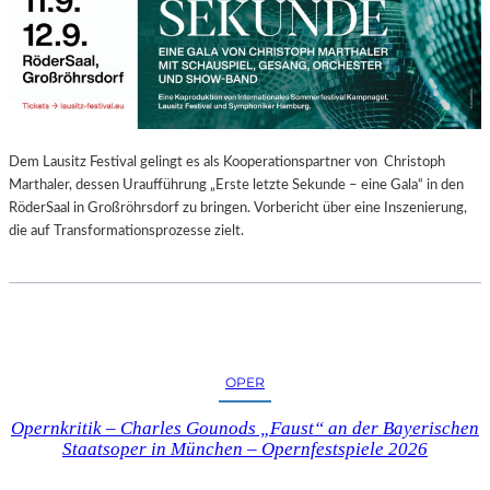
E
N
“
–
A
U
S
Dem Lausitz Festival gelingt es als Kooperationspartner von Christoph
S
Marthaler, dessen Uraufführung „Erste letzte Sekunde – eine Gala“ in den
T
RöderSaal in Großröhrsdorf zu bringen. Vorbericht über eine Inszenierung,
E
die auf Transformationsprozesse zielt.
L
L
U
N
G
S
OPER
B
E
Opernkritik – Charles Gounods „Faust“ an der Bayerischen
R
Staatsoper in München – Opernfestspiele 2026
I
C