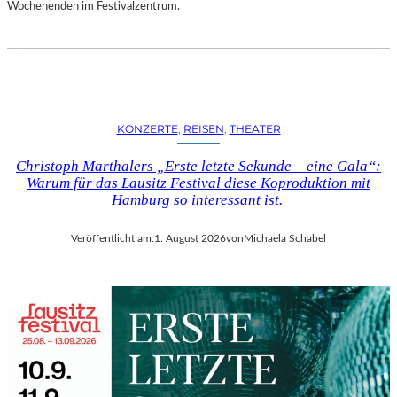
D
Wochenenden im Festivalzentrum.
S
H
U
T
„
Z
KONZERTE
, 
REISEN
, 
THEATER
W
I
Christoph Marthalers „Erste letzte Sekunde – eine Gala“:
S
Warum für das Lausitz Festival diese Koproduktion mit
C
Hamburg so interessant ist.
H
E
Veröffentlicht am:
1. August 2026
von
Michaela Schabel
N
D
E
N
S
T
Ü
H
L