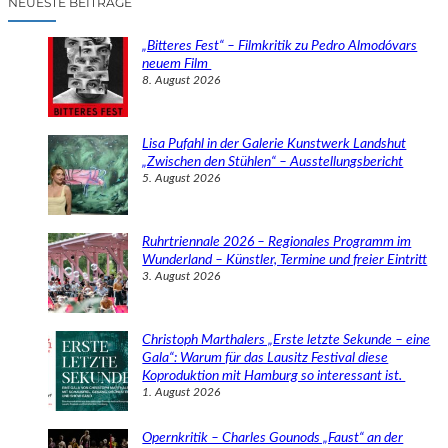
NEUESTE BEITRÄGE
h
e
„Bitteres Fest“ – Filmkritik zu Pedro Almodóvars
n
neuem Film
8. August 2026
Lisa Pufahl in der Galerie Kunstwerk Landshut
„Zwischen den Stühlen“ – Ausstellungsbericht
5. August 2026
Ruhrtriennale 2026 – Regionales Programm im
Wunderland – Künstler, Termine und freier Eintritt
3. August 2026
Christoph Marthalers „Erste letzte Sekunde – eine
Gala“: Warum für das Lausitz Festival diese
Koproduktion mit Hamburg so interessant ist.
1. August 2026
Opernkritik – Charles Gounods „Faust“ an der