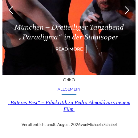
 – Dreiteiliger Tanzabend
Trie
igma“ in der Staatsoper
READ MORE
ALLGEMEIN
„Bitteres Fest“ – Filmkritik zu Pedro Almodóvars neuem
Film
Veröffentlicht am:
8. August 2026
von
Michaela Schabel