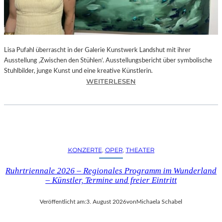
E
D
R
O
Lisa Pufahl überrascht in der Galerie Kunstwerk Landshut mit ihrer
A
Ausstellung ‚Zwischen den Stühlen‘. Ausstellungsbericht über symbolische
L
Stuhlbilder, junge Kunst und eine kreative Künstlerin.
M
:
WEITERLESEN
O
L
D
I
Ó
S
V
A
A
P
R
U
S
KONZERTE
, 
OPER
, 
THEATER
F
N
A
E
Ruhrtriennale 2026 – Regionales Programm im Wunderland
H
U
– Künstler, Termine und freier Eintritt
L
E
I
M
Veröffentlicht am:
3. August 2026
von
Michaela Schabel
N
F
D
I