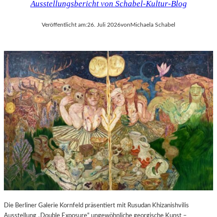
Ausstellungsbericht von Schabel-Kultur-Blog
Veröffentlicht am:
26. Juli 2026
von
Michaela Schabel
Die Berliner Galerie Kornfeld präsentiert mit Rusudan Khizanishvilis
Ausstellung „Double Exposure“ ungewöhnliche georgische Kunst –