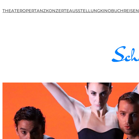
THEATER
OPER
TANZ
KONZERTE
AUSSTELLUNG
KINO
BUCH
REISEN