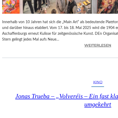
Innerhalb von 10 Jahren hat sich die „Main Art“ als bedeutende Plattfo
und darüber hinaus etabliert. Vom 17. bis 18. Mai 2025 wird die 1904 
Aschaffenburgs erneut Kulisse für zeitgenössische Kunst. DEn Organisat
Stern gelingt jedes Mal aufs Neue…
:
WEITERLESEN
A
S
C
H
A
F
KINO
F
E
Jonas Trueba – „Volveréis – Ein fast kl
N
B
umgekehrt
U
R