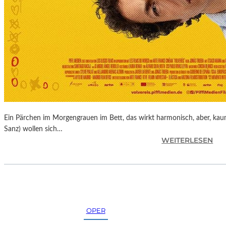
K
U
N
S
T
M
E
S
S
E
Ein Pärchen im Morgengrauen im Bett, das wirkt harmonisch, aber, kaum
Sanz) wollen sich…
:
WEITERLESEN
J
O
N
A
S
T
OPER
R