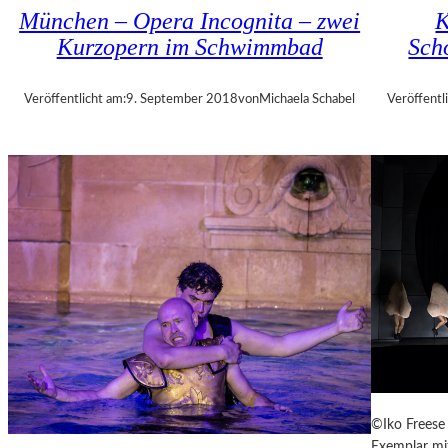
U
München – Opera Incognita – zwei
K
E
Kurzopern im Schwimmbad
Sch
B
A
–
Veröffentlicht am:
9. September 2018
von
Michaela Schabel
Veröffentl
„
V
O
L
V
E
R
É
I
S
–
E
I
N
F
©Iko Freese 
A
Exemplar mit