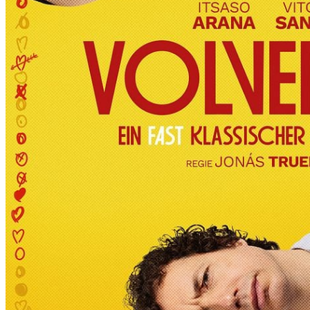
R
T
D
I
E
6
.
I
N
T
E
R
N
A
T
I
O
N
A
L
E