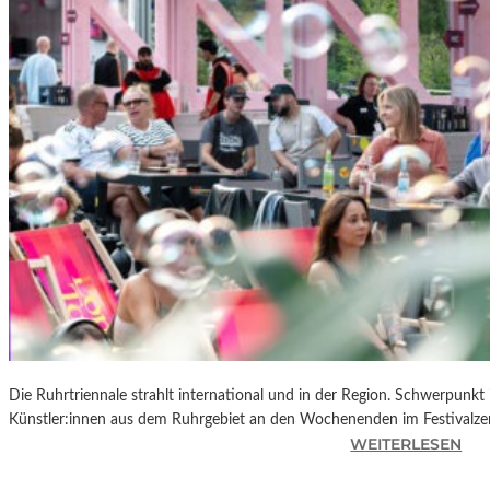
R
K
L
A
N
D
S
H
U
T
„
Z
W
I
S
C
Die Ruhrtriennale strahlt international und in der Region. Schwerpunkt
H
Künstler:innen aus dem Ruhrgebiet an den Wochenenden im Festivalze
E
:
WEITERLESEN
N
R
D