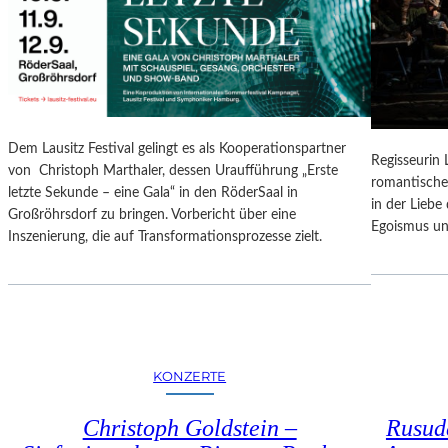
N
O
G
N
S
A
B
L
E
E
R
S
I
P
Dem Lausitz Festival gelingt es als Kooperationspartner
C
Regisseurin
R
von Christoph Marthaler, dessen Uraufführung „Erste
H
romantische
O
letzte Sekunde – eine Gala“ in den RöderSaal in
T
in der Lieb
G
Großröhrsdorf zu bringen. Vorbericht über eine
Egoismus un
R
Inszenierung, die auf Transformationsprozesse zielt.
A
M
M
I
M
W
KONZERTE
U
N
Christoph Goldstein –
Rusuda
D