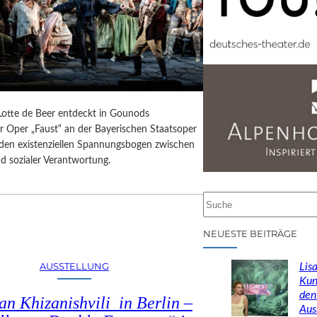
 Lotte de Beer entdeckt in Gounods
r Oper „Faust“ an der Bayerischen Staatsoper
e den existenziellen Spannungsbogen zwischen
d sozialer Verantwortung.
S
u
c
NEUESTE BEITRÄGE
h
e
AUSSTELLUNG
Lisa
n
Kun
den
n Khizanishvili in Berlin –
Aus