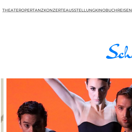
THEATER
OPER
TANZ
KONZERTE
AUSSTELLUNG
KINO
BUCH
REISEN