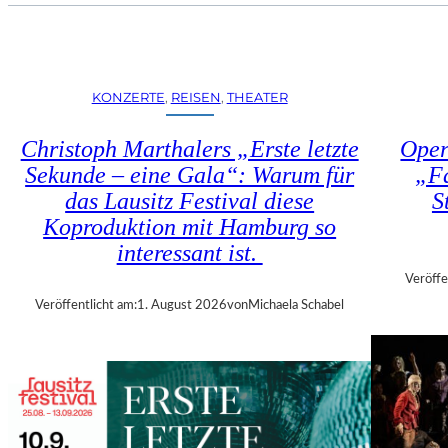
U
E
H
N
R
S
T
T
R
KONZERTE
, 
REISEN
, 
THEATER
Ü
I
H
E
Christoph Marthalers „Erste letzte
Oper
L
N
E
Sekunde – eine Gala“: Warum für
„Fa
N
N
das Lausitz Festival diese
S
A
“
L
Koproduktion mit Hamburg so
–
E
interessant ist.
A
2
U
Veröffe
0
S
Veröffentlicht am:
1. August 2026
von
Michaela Schabel
2
S
6
T
–
E
R
L
E
L
G
U
I