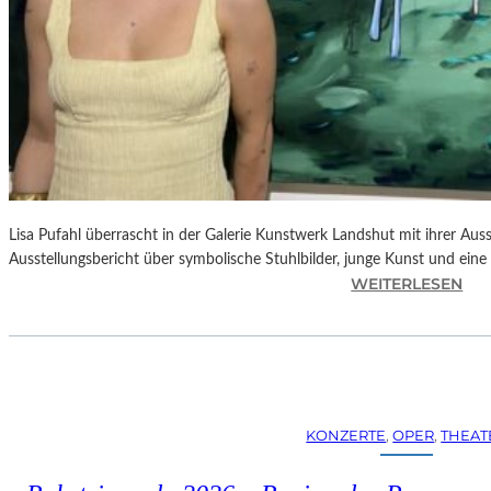
Lisa Pufahl überrascht in der Galerie Kunstwerk Landshut mit ihrer Auss
Ausstellungsbericht über symbolische Stuhlbilder, junge Kunst und eine 
:
WEITERLESEN
L
I
S
A
P
U
KONZERTE
, 
OPER
, 
THEAT
F
A