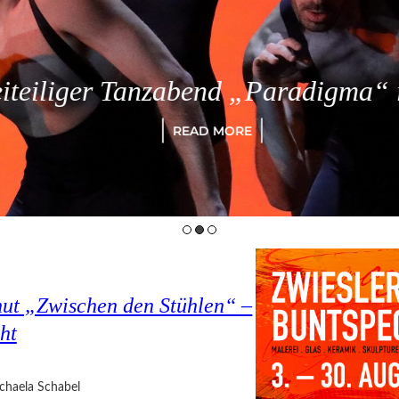
eiliger Tanzabend „Paradigma“ in
READ MORE
hut „Zwischen den Stühlen“ –
ht
chaela Schabel