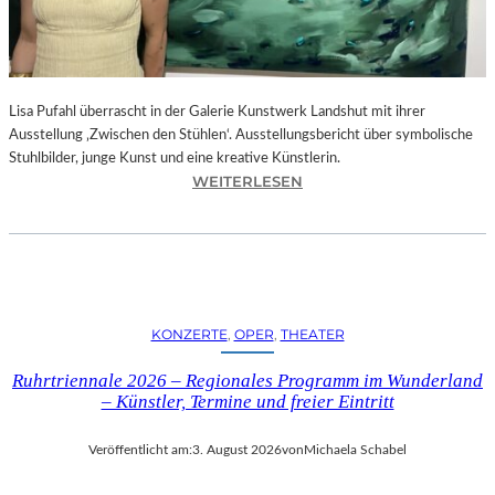
E
D
R
O
Lisa Pufahl überrascht in der Galerie Kunstwerk Landshut mit ihrer
A
Ausstellung ‚Zwischen den Stühlen‘. Ausstellungsbericht über symbolische
L
Stuhlbilder, junge Kunst und eine kreative Künstlerin.
M
:
WEITERLESEN
O
L
D
I
Ó
S
V
A
A
P
R
U
S
KONZERTE
, 
OPER
, 
THEATER
F
N
A
E
Ruhrtriennale 2026 – Regionales Programm im Wunderland
H
U
– Künstler, Termine und freier Eintritt
L
E
I
M
Veröffentlicht am:
3. August 2026
von
Michaela Schabel
N
F
D
I