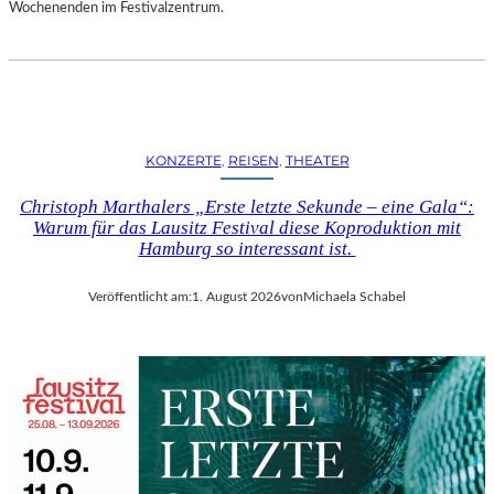
D
Wochenenden im Festivalzentrum.
S
H
U
T
„
Z
KONZERTE
, 
REISEN
, 
THEATER
W
I
Christoph Marthalers „Erste letzte Sekunde – eine Gala“:
S
Warum für das Lausitz Festival diese Koproduktion mit
C
Hamburg so interessant ist.
H
E
Veröffentlicht am:
1. August 2026
von
Michaela Schabel
N
D
E
N
S
T
Ü
H
L