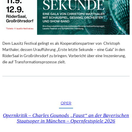
E
N
“
–
A
U
S
Dem Lausitz Festival gelingt es als Kooperationspartner von Christoph
S
Marthaler, dessen Uraufführung „Erste letzte Sekunde – eine Gala“ in den
T
RöderSaal in Großröhrsdorf zu bringen. Vorbericht über eine Inszenierung,
E
die auf Transformationsprozesse zielt.
L
L
U
N
G
S
OPER
B
E
Opernkritik – Charles Gounods „Faust“ an der Bayerischen
R
Staatsoper in München – Opernfestspiele 2026
I
C