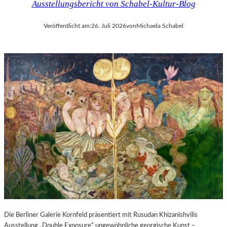
Ausstellungsbericht von Schabel-Kultur-Blog
Veröffentlicht am:
26. Juli 2026
von
Michaela Schabel
Die Berliner Galerie Kornfeld präsentiert mit Rusudan Khizanishvilis
Ausstellung „Double Exposure“ ungewöhnliche georgische Kunst –