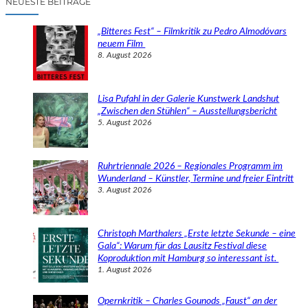
NEUESTE BEITRÄGE
h
e
„Bitteres Fest“ – Filmkritik zu Pedro Almodóvars
n
neuem Film
8. August 2026
Lisa Pufahl in der Galerie Kunstwerk Landshut
„Zwischen den Stühlen“ – Ausstellungsbericht
5. August 2026
Ruhrtriennale 2026 – Regionales Programm im
Wunderland – Künstler, Termine und freier Eintritt
3. August 2026
Christoph Marthalers „Erste letzte Sekunde – eine
Gala“: Warum für das Lausitz Festival diese
Koproduktion mit Hamburg so interessant ist.
1. August 2026
Opernkritik – Charles Gounods „Faust“ an der