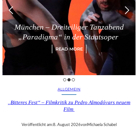
– Dreiteiliger Tanzabend
Tries
igma“ in der Staatsoper
READ MORE
ALLGEMEIN
„Bitteres Fest“ – Filmkritik zu Pedro Almodóvars neuem
Film
Veröffentlicht am:
8. August 2026
von
Michaela Schabel