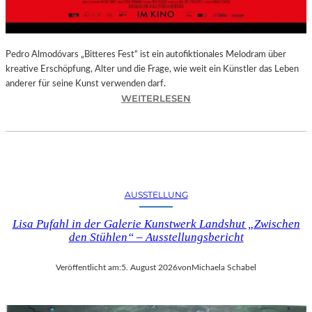
–
A
U
S
Pedro Almodóvars „Bitteres Fest“ ist ein autofiktionales Melodram über
S
kreative Erschöpfung, Alter und die Frage, wie weit ein Künstler das Leben
T
anderer für seine Kunst verwenden darf.
E
:
WEITERLESEN
L
„
L
B
U
I
N
T
G
T
S
E
AUSSTELLUNG
B
R
E
E
Lisa Pufahl in der Galerie Kunstwerk Landshut „Zwischen
R
S
den Stühlen“ – Ausstellungsbericht
I
F
C
E
Veröffentlicht am:
5. August 2026
von
Michaela Schabel
H
S
T
T
–
“