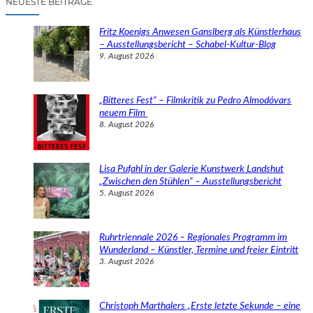
NEUESTE BEITRÄGE
h
e
Fritz Koenigs Anwesen Ganslberg als Künstlerhaus
n
– Ausstellungsbericht – Schabel-Kultur-Blog
9. August 2026
„Bitteres Fest“ – Filmkritik zu Pedro Almodóvars
neuem Film
8. August 2026
Lisa Pufahl in der Galerie Kunstwerk Landshut
„Zwischen den Stühlen“ – Ausstellungsbericht
5. August 2026
Ruhrtriennale 2026 – Regionales Programm im
Wunderland – Künstler, Termine und freier Eintritt
3. August 2026
Christoph Marthalers „Erste letzte Sekunde – eine