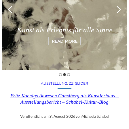
Mün
nst als Erlebnis für alle Sinne
„P
READ MORE
AUSSTELLUNG
, 
ZZ_SLIDER
Fritz Koenigs Anwesen Ganslberg als Künstlerhaus –
Ausstellungsbericht – Schabel-Kultur-Blog
Veröffentlicht am:
9. August 2026
von
Michaela Schabel