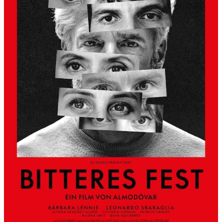
S
L
B
E
R
G
A
L
S
K
Ü
N
S
T
L
E
R
H
A
U
S