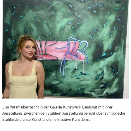
S
–
C
F
H
I
A
L
B
M
E
K
L
R
-
I
K
T
U
I
L
K
T
Z
U
U
R
P
-
E
B
D
L
R
O
O
Lisa Pufahl überrascht in der Galerie Kunstwerk Landshut mit ihrer
G
A
Ausstellung ‚Zwischen den Stühlen‘. Ausstellungsbericht über symbolische
L
Stuhlbilder, junge Kunst und eine kreative Künstlerin.
M