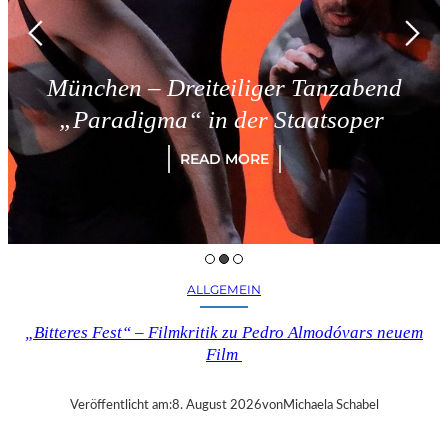
reiteiliger Tanzabend
Triest –
“ in der Staatsoper
READ MORE
ALLGEMEIN
„Bitteres Fest“ – Filmkritik zu Pedro Almodóvars neuem
Film
Veröffentlicht am:
8. August 2026
von
Michaela Schabel