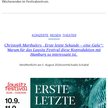
D
Wochenenden im Festivalzentrum.
S
H
U
T
„
Z
KONZERTE
, 
REISEN
, 
THEATER
W
I
Christoph Marthalers „Erste letzte Sekunde – eine Gala“:
S
Warum für das Lausitz Festival diese Koproduktion mit
C
Hamburg so interessant ist.
H
E
Veröffentlicht am:
1. August 2026
von
Michaela Schabel
N
D
E
N
S
T
Ü
H
L