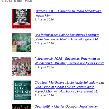
NEUESTE BEITRÄGE
h
e
„Bitteres Fest“ – Filmkritik zu Pedro Almodóvars
n
neuem Film
8. August 2026
Lisa Pufahl in der Galerie Kunstwerk Landshut
„Zwischen den Stühlen“ – Ausstellungsbericht
5. August 2026
Ruhrtriennale 2026 – Regionales Programm im
Wunderland – Künstler, Termine und freier Eintritt
3. August 2026
Christoph Marthalers „Erste letzte Sekunde – eine
Gala“: Warum für das Lausitz Festival diese
Koproduktion mit Hamburg so interessant ist.
1. August 2026
Opernkritik – Charles Gounods „Faust“ an der