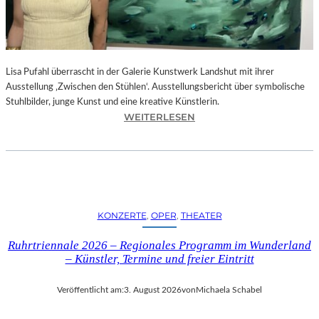
E
D
R
O
Lisa Pufahl überrascht in der Galerie Kunstwerk Landshut mit ihrer
A
Ausstellung ‚Zwischen den Stühlen‘. Ausstellungsbericht über symbolische
L
Stuhlbilder, junge Kunst und eine kreative Künstlerin.
M
:
WEITERLESEN
O
L
D
I
Ó
S
V
A
A
P
R
U
S
KONZERTE
, 
OPER
, 
THEATER
F
N
A
E
Ruhrtriennale 2026 – Regionales Programm im Wunderland
H
U
– Künstler, Termine und freier Eintritt
L
E
I
M
Veröffentlicht am:
3. August 2026
von
Michaela Schabel
N
F
D
I