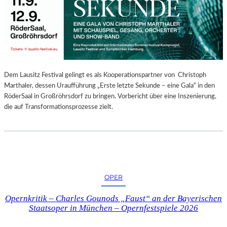
E
N
“
–
A
U
S
Dem Lausitz Festival gelingt es als Kooperationspartner von Christoph
S
Marthaler, dessen Uraufführung „Erste letzte Sekunde – eine Gala“ in den
T
RöderSaal in Großröhrsdorf zu bringen. Vorbericht über eine Inszenierung,
E
die auf Transformationsprozesse zielt.
L
L
U
N
G
S
OPER
B
E
Opernkritik – Charles Gounods „Faust“ an der Bayerischen
R
Staatsoper in München – Opernfestspiele 2026
I
C