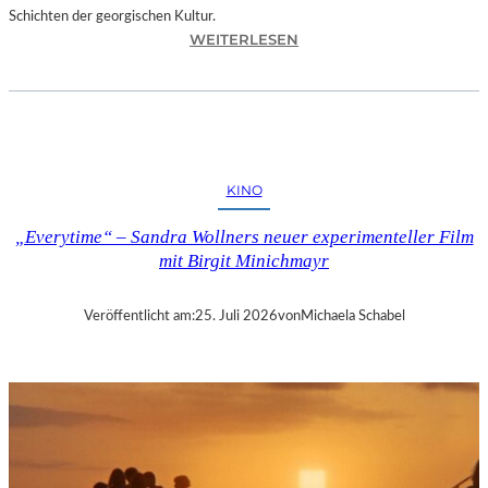
Schichten der georgischen Kultur.
:
WEITERLESEN
R
U
S
U
D
A
KINO
N
K
„Everytime“ – Sandra Wollners neuer experimenteller Film
H
mit Birgit Minichmayr
I
Z
A
Veröffentlicht am:
25. Juli 2026
von
Michaela Schabel
N
I
S
H
V
I
L