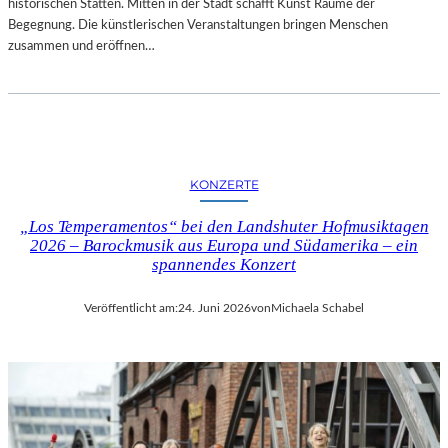
E
historischen Stätten. Mitten in der Stadt schafft Kunst Räume der
K
X
Begegnung. Die künstlerischen Veranstaltungen bringen Menschen
O
P
zusammen und eröffnen…
R
E
N
R
F
I
E
M
L
E
D
N
G
KONZERTE
T
A
E
L
„Los Temperamentos“ bei den Landshuter Hofmusiktagen
L
2026 – Barockmusik aus Europa und Südamerika – ein
E
L
spannendes Konzert
R
E
I
R
E
Veröffentlicht am:
24. Juni 2026
von
Michaela Schabel
F
B
I
E
L
R
M
L
M
I
I
N
T