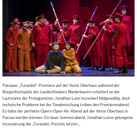
Passauer „Turandot“-Premiere auf der Veste Oberhaus während der
Burgenfestspiele des Landestheaters Niederbayern scheitert an der
Lautstärke der Protagonisten. Jonathan Lunn inszeniert bildgewaltig, doch
technische Probleme bei der Tonabmischung trüben den Premierenabend.
Es hätte der perfekte Opern-Open-Air-Abend auf der Veste Oberhaus in
Passau werden können. Ein lauer Sommerabend, Jonathan Lunns gelungene
Inszenierung der „Turandot, Puccinis letzter…