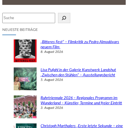
S
u
c
NEUESTE BEITRÄGE
h
e
„Bitteres Fest“ – Filmkritik zu Pedro Almodóvars
n
neuem Film
8. August 2026
Lisa Pufahl in der Galerie Kunstwerk Landshut
„Zwischen den Stühlen“ – Ausstellungsbericht
5. August 2026
Ruhrtriennale 2026 – Regionales Programm im
Wunderland – Künstler, Termine und freier Eintritt
3. August 2026
Christoph Marthalers „Erste letzte Sekunde – eine