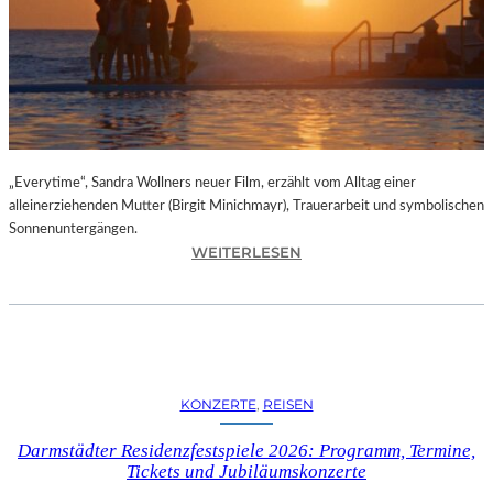
I
I
N
B
E
R
L
„Everytime“, Sandra Wollners neuer Film, erzählt vom Alltag einer
I
alleinerziehenden Mutter (Birgit Minichmayr), Trauerarbeit und symbolischen
N
Sonnenuntergängen.
–
:
WEITERLESEN
A
„
U
E
S
V
S
E
T
R
E
Y
L
KONZERTE
, 
REISEN
T
L
I
U
Darmstädter Residenzfestspiele 2026: Programm, Termine,
M
Tickets und Jubiläumskonzerte
N
E