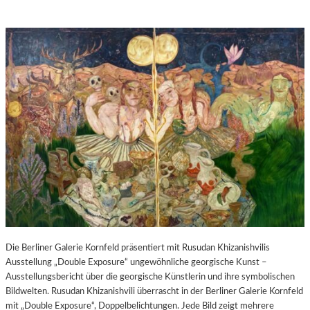
Die Berliner Galerie Kornfeld präsentiert mit Rusudan Khizanishvilis
Ausstellung „Double Exposure“ ungewöhnliche georgische Kunst –
Ausstellungsbericht über die georgische Künstlerin und ihre symbolischen
Bildwelten. Rusudan Khizanishvili überrascht in der Berliner Galerie Kornfeld
mit „Double Exposure“, Doppelbelichtungen. Jede Bild zeigt mehrere