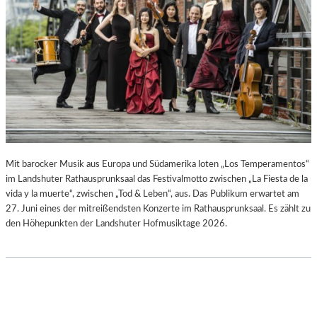
–
B
A
I
U
R
S
G
S
I
T
T
E
M
L
I
L
N
U
I
N
C
Mit barocker Musik aus Europa und Südamerika loten „Los Temperamentos“
G
H
im Landshuter Rathausprunksaal das Festivalmotto zwischen „La Fiesta de la
S
M
vida y la muerte“, zwischen „Tod & Leben“, aus. Das Publikum erwartet am
B
A
27. Juni eines der mitreißendsten Konzerte im Rathausprunksaal. Es zählt zu
E
Y
den Höhepunkten der Landshuter Hofmusiktage 2026.
R
R
I
C
H
T
V