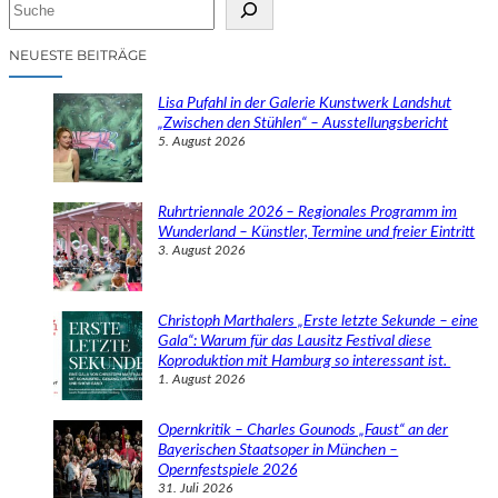
S
u
c
NEUESTE BEITRÄGE
h
e
Lisa Pufahl in der Galerie Kunstwerk Landshut
n
„Zwischen den Stühlen“ – Ausstellungsbericht
5. August 2026
Ruhrtriennale 2026 – Regionales Programm im
Wunderland – Künstler, Termine und freier Eintritt
3. August 2026
Christoph Marthalers „Erste letzte Sekunde – eine
Gala“: Warum für das Lausitz Festival diese
Koproduktion mit Hamburg so interessant ist.
1. August 2026
Opernkritik – Charles Gounods „Faust“ an der
Bayerischen Staatsoper in München –
Opernfestspiele 2026
31. Juli 2026