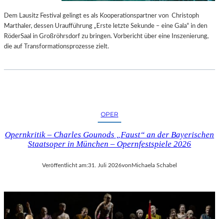
S
E
T
S
Dem Lausitz Festival gelingt es als Kooperationspartner von Christoph
E
P
Marthaler, dessen Uraufführung „Erste letzte Sekunde – eine Gala“ in den
L
R
RöderSaal in Großröhrsdorf zu bringen. Vorbericht über eine Inszenierung,
L
O
die auf Transformationsprozesse zielt.
U
G
N
R
G
A
S
M
B
M
E
I
OPER
R
M
I
W
Opernkritik – Charles Gounods „Faust“ an der Bayerischen
C
U
Staatsoper in München – Opernfestspiele 2026
H
N
T
D
Veröffentlicht am:
31. Juli 2026
von
Michaela Schabel
E
R
L
A
N