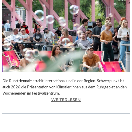
I
E
K
U
N
S
T
W
E
R
K
L
A
N
Die Ruhrtriennale strahlt international und in der Region. Schwerpunkt ist
D
auch 2026 die Präsentation von Künstler:innen aus dem Ruhrgebiet an den
S
Wochenenden im Festivalzentrum.
H
:
WEITERLESEN
U
R
T
U
„
H
Z
R
W
T