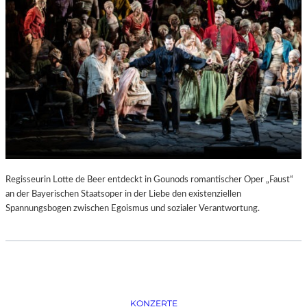
D
–
K
Ü
N
S
T
L
E
R
,
T
E
Regisseurin Lotte de Beer entdeckt in Gounods romantischer Oper „Faust“
R
an der Bayerischen Staatsoper in der Liebe den existenziellen
M
Spannungsbogen zwischen Egoismus und sozialer Verantwortung.
I
N
E
U
N
D
F
KONZERTE