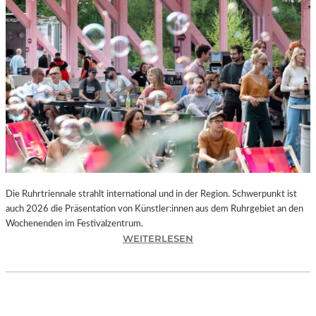
I
E
K
U
N
S
T
W
E
R
K
L
A
N
Die Ruhrtriennale strahlt international und in der Region. Schwerpunkt ist
D
auch 2026 die Präsentation von Künstler:innen aus dem Ruhrgebiet an den
S
Wochenenden im Festivalzentrum.
H
:
WEITERLESEN
U
R
T
U
„
H
Z
R
W
T