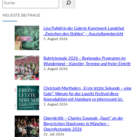
S
u
c
NEUESTE BEITRÄGE
h
e
Lisa Pufahl in der Galerie Kunstwerk Landshut
n
„Zwischen den Stühlen“ – Ausstellungsbericht
5. August 2026
Ruhrtriennale 2026 – Regionales Programm im
Wunderland – Künstler, Termine und freier Eintritt
3. August 2026
Christoph Marthalers „Erste letzte Sekunde – eine
Gala“: Warum für das Lausitz Festival diese
Koproduktion mit Hamburg so interessant ist.
1. August 2026
Opernkritik – Charles Gounods „Faust“ an der
Bayerischen Staatsoper in München –
Opernfestspiele 2026
31. Juli 2026