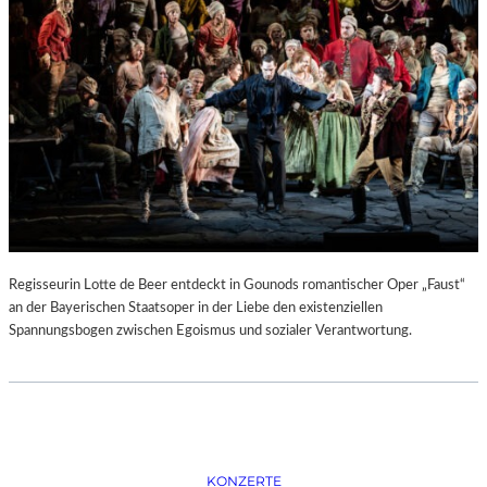
D
–
K
Ü
N
S
T
L
E
R
,
T
E
Regisseurin Lotte de Beer entdeckt in Gounods romantischer Oper „Faust“
R
an der Bayerischen Staatsoper in der Liebe den existenziellen
M
Spannungsbogen zwischen Egoismus und sozialer Verantwortung.
I
N
E
U
N
D
F
KONZERTE