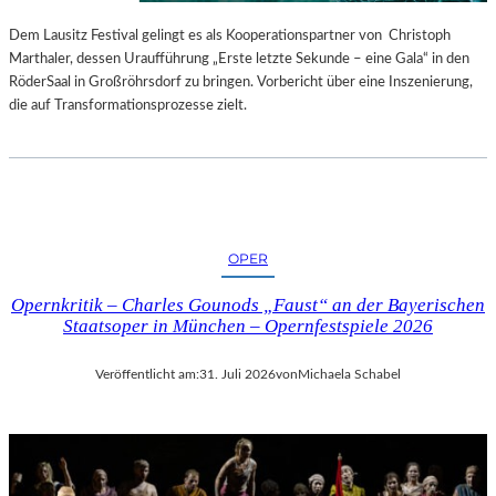
S
E
T
S
Dem Lausitz Festival gelingt es als Kooperationspartner von Christoph
E
P
Marthaler, dessen Uraufführung „Erste letzte Sekunde – eine Gala“ in den
L
R
RöderSaal in Großröhrsdorf zu bringen. Vorbericht über eine Inszenierung,
L
O
die auf Transformationsprozesse zielt.
U
G
N
R
G
A
S
M
B
M
E
I
OPER
R
M
I
W
Opernkritik – Charles Gounods „Faust“ an der Bayerischen
C
U
Staatsoper in München – Opernfestspiele 2026
H
N
T
D
Veröffentlicht am:
31. Juli 2026
von
Michaela Schabel
E
R
L
A
N