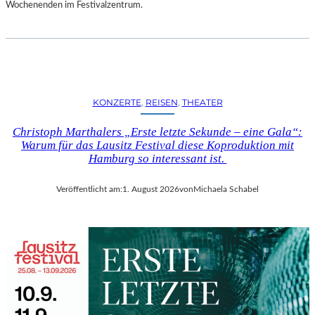
D
Wochenenden im Festivalzentrum.
S
H
U
T
„
Z
KONZERTE
, 
REISEN
, 
THEATER
W
I
Christoph Marthalers „Erste letzte Sekunde – eine Gala“:
S
Warum für das Lausitz Festival diese Koproduktion mit
C
Hamburg so interessant ist.
H
E
Veröffentlicht am:
1. August 2026
von
Michaela Schabel
N
D
E
N
S
T
Ü
H
L