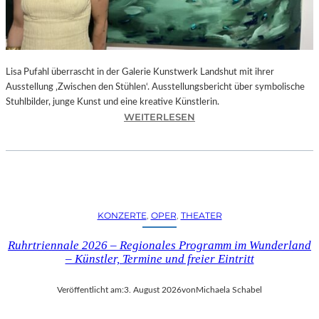
E
D
R
O
Lisa Pufahl überrascht in der Galerie Kunstwerk Landshut mit ihrer
A
Ausstellung ‚Zwischen den Stühlen‘. Ausstellungsbericht über symbolische
L
Stuhlbilder, junge Kunst und eine kreative Künstlerin.
M
:
WEITERLESEN
O
L
D
I
Ó
S
V
A
A
P
R
U
S
KONZERTE
, 
OPER
, 
THEATER
F
N
A
E
Ruhrtriennale 2026 – Regionales Programm im Wunderland
H
U
– Künstler, Termine und freier Eintritt
L
E
I
M
Veröffentlicht am:
3. August 2026
von
Michaela Schabel
N
F
D
I