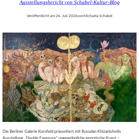
Ausstellungsbericht von Schabel-Kultur-Blog
Veröffentlicht am:
26. Juli 2026
von
Michaela Schabel
Die Berliner Galerie Kornfeld präsentiert mit Rusudan Khizanishvilis
Ausstellung „Double Exposure“ ungewöhnliche georgische Kunst –