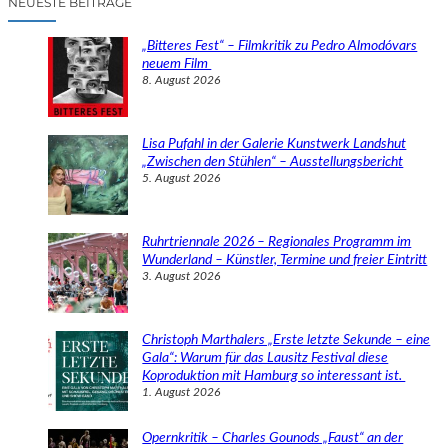
NEUESTE BEITRÄGE
h
e
„Bitteres Fest“ – Filmkritik zu Pedro Almodóvars
n
neuem Film
8. August 2026
Lisa Pufahl in der Galerie Kunstwerk Landshut
„Zwischen den Stühlen“ – Ausstellungsbericht
5. August 2026
Ruhrtriennale 2026 – Regionales Programm im
Wunderland – Künstler, Termine und freier Eintritt
3. August 2026
Christoph Marthalers „Erste letzte Sekunde – eine
Gala“: Warum für das Lausitz Festival diese
Koproduktion mit Hamburg so interessant ist.
1. August 2026
Opernkritik – Charles Gounods „Faust“ an der