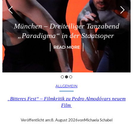
reiteiliger Tanzabend
Triest –
a“ in der Staatsoper
READ MORE
ALLGEMEIN
„Bitteres Fest“ – Filmkritik zu Pedro Almodóvars neuem
Film
Veröffentlicht am:
8. August 2026
von
Michaela Schabel