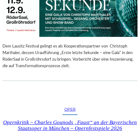
E
N
“
–
A
U
S
Dem Lausitz Festival gelingt es als Kooperationspartner von Christoph
S
Marthaler, dessen Uraufführung „Erste letzte Sekunde – eine Gala“ in den
T
RöderSaal in Großröhrsdorf zu bringen. Vorbericht über eine Inszenierung,
E
die auf Transformationsprozesse zielt.
L
L
U
N
G
S
OPER
B
E
Opernkritik – Charles Gounods „Faust“ an der Bayerischen
R
Staatsoper in München – Opernfestspiele 2026
I
C